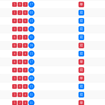
17
单
5
9
3
03
双
1
2
0
15
双
9
0
6
11
双
3
3
5
11
双
6
2
3
16
双
0
7
9
15
双
4
7
4
17
单
8
0
9
20
双
9
9
2
03
单
3
0
0
15
双
3
6
6
11
双
3
4
4
11
单
5
2
4