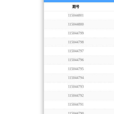
期号
115044801
115044800
115044799
115044798
115044797
115044796
115044795
115044794
115044793
115044792
115044791
115044790