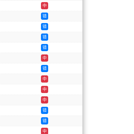
中
错
错
错
错
中
错
中
中
中
错
错
中