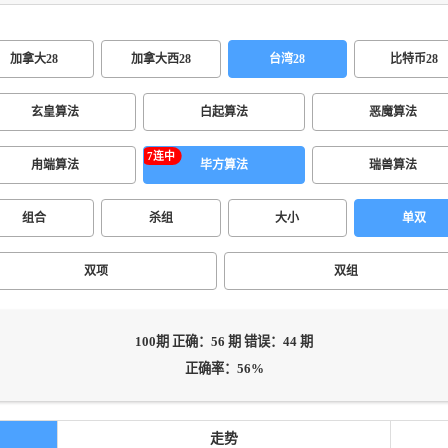
加拿大28
加拿大西28
台湾28
比特币28
玄皇算法
白起算法
恶魔算法
甪端算法
毕方算法
瑞兽算法
组合
杀组
大小
单双
双项
双组
100期 正确：56 期 错误：44 期
正确率：56%
走势