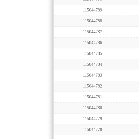
115044789
115044788
115044787
115044786
115044785
115044784
115044783
115044782
115044781
115044780
115044779
115044778