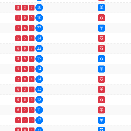
18
单
8
3
7
10
双
1
0
9
22
单
7
6
9
14
双
5
5
4
22
双
6
9
7
17
双
5
9
3
14
单
5
6
3
14
双
2
8
4
13
单
6
3
4
12
双
0
6
6
11
单
6
2
3
12
单
2
7
3
21
双
8
9
4