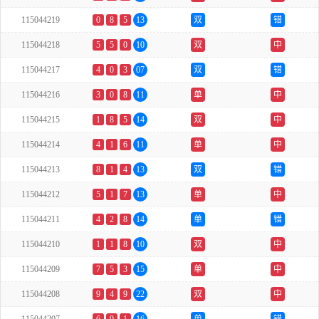
115044219
0
8
5
13
双
错
115044218
5
5
0
10
双
中
115044217
4
0
3
07
双
错
115044216
3
0
8
11
单
中
115044215
1
8
5
14
双
中
115044214
4
1
6
11
单
中
115044213
8
1
4
13
双
错
115044212
5
1
7
13
单
中
115044211
4
2
8
14
单
错
115044210
1
1
8
10
双
中
115044209
7
5
3
15
单
中
115044208
9
4
9
22
双
中