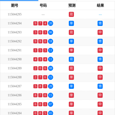
期号
号码
预测
结果
115044295
---
双
---
115044294
9
7
4
20
单
错
115044293
3
0
3
06
双
中
115044292
9
9
0
18
单
错
115044291
1
5
5
11
单
中
115044290
4
3
4
11
双
错
115044289
2
0
6
08
双
中
115044288
2
7
6
15
单
中
115044287
5
8
7
20
单
错
115044286
8
7
0
15
单
中
115044285
6
0
1
07
单
中
115044284
0
0
5
05
单
中