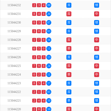
115044232
2
3
4
09
双
错
115044231
8
4
8
20
双
中
115044230
0
3
4
07
双
错
115044229
3
0
0
03
双
错
115044228
1
7
8
16
双
中
115044227
6
5
0
11
单
中
115044226
2
8
3
13
双
错
115044225
7
9
8
24
双
中
115044224
0
2
9
11
单
中
115044223
8
5
4
17
双
错
115044222
2
1
2
05
双
错
115044221
2
4
4
10
单
错
115044220
2
8
0
10
双
中