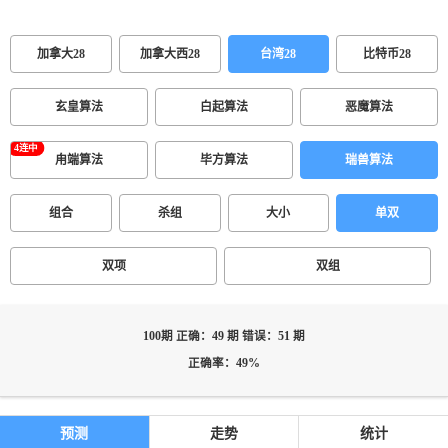
加拿大28
加拿大西28
台湾28
比特币28
玄皇算法
白起算法
恶魔算法
甪端算法
毕方算法
瑞兽算法
组合
杀组
大小
单双
双项
双组
100期 正确：49 期 错误：51 期
正确率：49%
预测
走势
统计