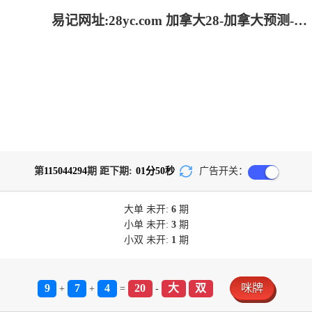
易记网址:28yc.com 加拿大28-加拿大预测-加拿大pc预测结果走势|加拿大28预测开奖官网咪牌|飞飞28加拿大在线预测_网站!
第
115044294
期 距下期:
01
分
50
秒
广告开关：
大单
未开:
6
期
小单
未开:
3
期
小双
未开:
1
期
9
7
4
20
大
双
咪牌
+
+
=
-