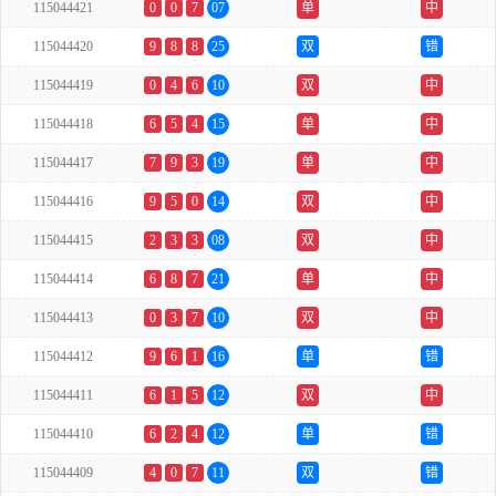
115044421
0
0
7
07
单
中
115044420
9
8
8
25
双
错
115044419
0
4
6
10
双
中
115044418
6
5
4
15
单
中
115044417
7
9
3
19
单
中
115044416
9
5
0
14
双
中
115044415
2
3
3
08
双
中
115044414
6
8
7
21
单
中
115044413
0
3
7
10
双
中
115044412
9
6
1
16
单
错
115044411
6
1
5
12
双
中
115044410
6
2
4
12
单
错
115044409
4
0
7
11
双
错