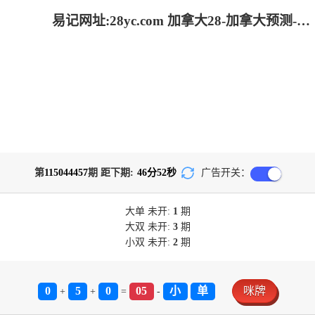
易记网址:28yc.com 加拿大28-加拿大预测-加拿大pc预测结果走势|加拿大28预测开奖官网咪牌|飞飞28加拿大在线预测_网站!
第
115044457
期 距下期:
46
分
52
秒
广告开关：
大单
未开:
1
期
大双
未开:
3
期
小双
未开:
2
期
0
5
0
05
小
单
咪牌
+
+
=
-