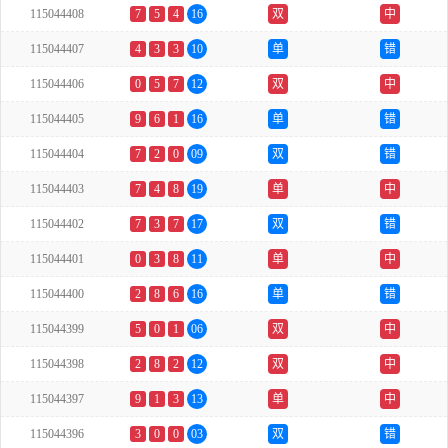
115044408
7
5
4
16
双
中
115044407
4
3
3
10
单
错
115044406
0
5
7
12
双
中
115044405
9
6
1
16
单
错
115044404
7
2
0
09
双
错
115044403
7
4
8
19
单
中
115044402
7
3
7
17
双
错
115044401
0
3
8
11
单
中
115044400
2
8
6
16
单
错
115044399
5
0
1
06
双
中
115044398
2
8
2
12
双
中
115044397
9
1
3
13
单
中
115044396
3
0
0
03
双
错