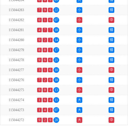
115044284
0
0
5
05
大
错
115044283
7
9
6
22
小
错
115044282
0
1
6
07
小
中
115044281
4
7
7
18
小
错
115044280
9
2
3
14
小
错
115044279
8
8
1
17
小
错
115044278
9
6
6
21
小
错
115044277
3
1
6
10
小
中
115044276
7
2
9
18
小
错
115044275
9
0
4
13
小
中
115044274
1
6
4
11
大
错
115044273
1
4
2
07
大
错
115044272
9
2
9
20
大
中