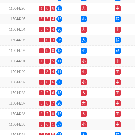
115044296
1
8
6
15
大
中
115044295
6
5
4
15
小
错
115044294
9
7
4
20
大
中
115044293
3
0
3
06
大
错
115044292
9
9
0
18
小
错
115044291
1
5
5
11
小
中
115044290
4
3
4
11
小
中
115044289
2
0
6
08
小
中
115044288
2
7
6
15
大
中
115044287
5
8
7
20
大
中
115044286
8
7
0
15
大
中
115044285
6
0
1
07
小
中