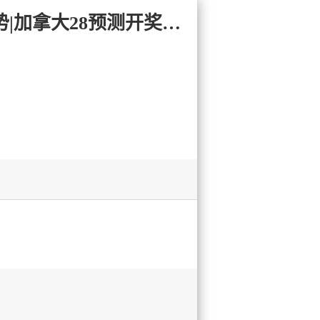
易记网址:28yc.com 加拿大28-加拿大预测-加拿大pc预测结果走势|加拿大28预测开奖官网咪牌|飞飞28加拿大在线预测_网站!