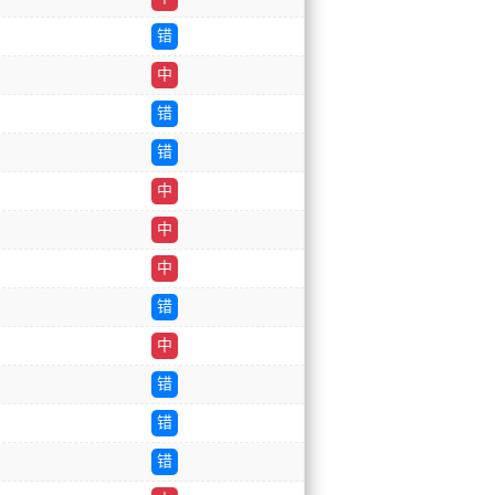
错
中
错
错
中
中
中
错
中
错
错
错