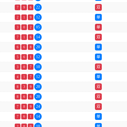
22
双
7
9
6
12
单
2
1
9
05
单
3
0
2
14
双
7
1
6
20
单
6
6
8
12
单
5
6
1
10
双
3
0
7
12
单
4
1
7
20
双
8
3
9
20
双
8
6
6
24
双
7
8
9
14
单
7
6
1
10
单
2
8
0