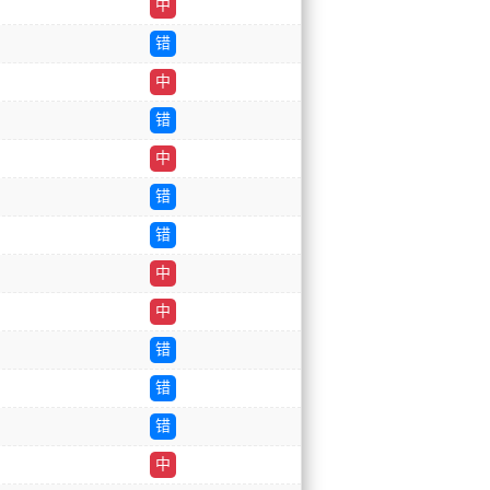
中
错
中
错
中
错
错
中
中
错
错
错
中