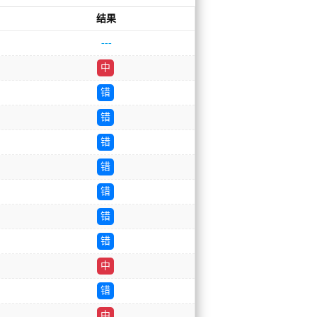
结果
---
中
错
错
错
错
错
错
错
中
错
中