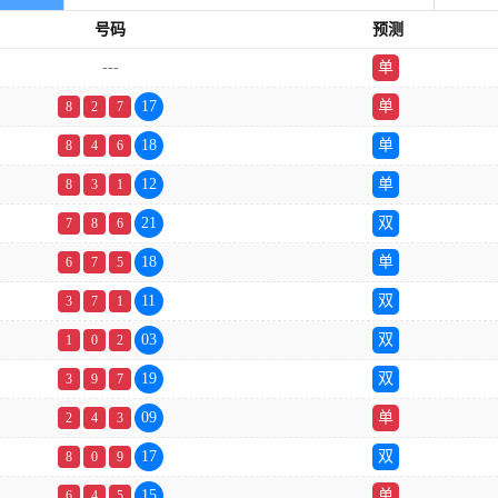
号码
预测
---
单
17
单
8
2
7
18
单
8
4
6
12
单
8
3
1
21
双
7
8
6
18
单
6
7
5
11
双
3
7
1
03
双
1
0
2
19
双
3
9
7
09
单
2
4
3
17
双
8
0
9
15
单
6
4
5