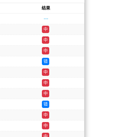
结果
---
中
中
中
错
中
中
中
错
中
中
中