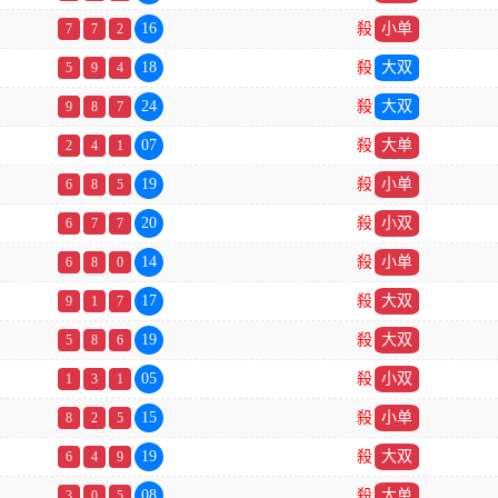
16
殺
小单
7
7
2
18
殺
大双
5
9
4
24
殺
大双
9
8
7
07
殺
大单
2
4
1
19
殺
小单
6
8
5
20
殺
小双
6
7
7
14
殺
小单
6
8
0
17
殺
大双
9
1
7
19
殺
大双
5
8
6
05
殺
小双
1
3
1
15
殺
小单
8
2
5
19
殺
大双
6
4
9
08
殺
大单
3
0
5