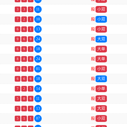
11
殺
小双
3
3
5
10
殺
小双
7
2
1
13
殺
小双
6
6
1
24
殺
大双
9
6
9
18
殺
大单
6
9
3
24
殺
大单
8
8
8
01
殺
小双
0
0
1
18
殺
大双
6
6
6
14
殺
小单
7
2
5
11
殺
大双
5
0
6
13
殺
大双
3
6
4
07
殺
小双
5
1
1