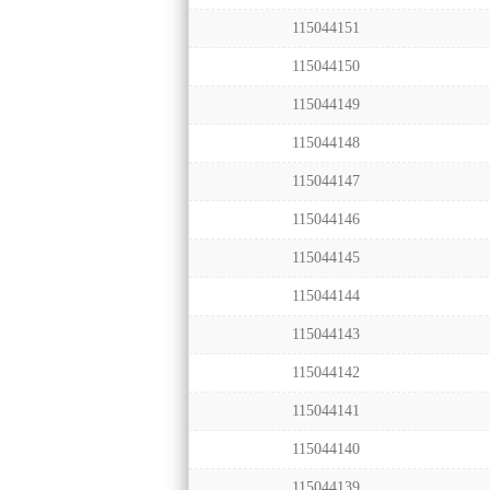
115044151
115044150
115044149
115044148
115044147
115044146
115044145
115044144
115044143
115044142
115044141
115044140
115044139