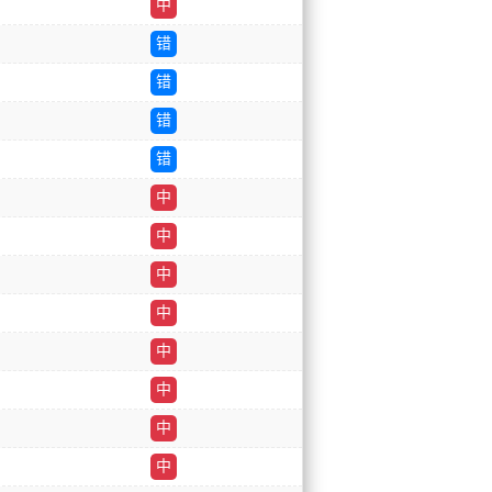
中
错
错
错
错
中
中
中
中
中
中
中
中