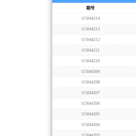
期号
115044214
115044213
115044212
115044211
115044210
115044209
115044208
115044207
115044206
115044205
115044204
115044203