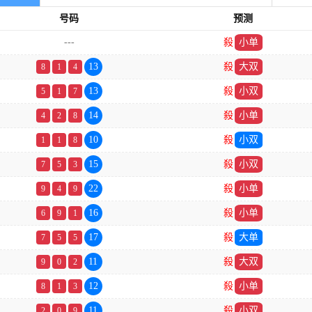
号码
预测
---
殺
小单
13
殺
大双
8
1
4
13
殺
小双
5
1
7
14
殺
小单
4
2
8
10
殺
小双
1
1
8
15
殺
小双
7
5
3
22
殺
小单
9
4
9
16
殺
小单
6
9
1
17
殺
大单
7
5
5
11
殺
大双
9
0
2
12
殺
小单
8
1
3
11
殺
小双
2
0
9