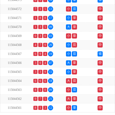
115044573
8
3
7
18
小
单
错
115044572
7
1
5
13
小
双
中
115044571
1
8
8
17
小
单
中
115044570
1
3
5
09
大
单
中
115044569
0
3
0
03
小
单
中
115044568
4
7
9
20
小
双
中
115044567
6
9
4
19
小
双
错
115044566
3
0
4
07
大
单
中
115044565
3
3
9
15
小
单
中
115044564
6
6
6
18
大
双
中
115044563
8
1
0
09
小
双
中
115044562
9
7
5
21
大
单
中
115044561
8
1
3
12
小
单
中