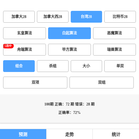
加拿大28
加拿大西28
台湾28
比特币28
玄皇算法
白起算法
恶魔算法
甪端算法
毕方算法
瑞兽算法
组合
杀组
大小
单双
双项
双组
100期 正确：72 期 错误：28 期
正确率：72%
预测
走势
统计