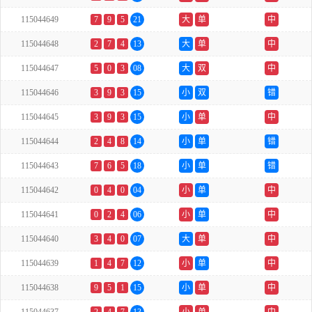
115044649
7
9
5
21
大
单
中
115044648
2
7
4
13
大
单
中
115044647
5
0
3
08
大
双
中
115044646
3
9
3
15
小
双
错
115044645
3
9
3
15
小
单
中
115044644
2
4
8
14
小
单
错
115044643
7
6
5
18
小
单
错
115044642
0
4
0
04
小
单
中
115044641
0
2
4
06
小
单
中
115044640
3
4
0
07
大
单
中
115044639
1
4
7
12
小
单
中
115044638
9
5
1
15
小
单
中