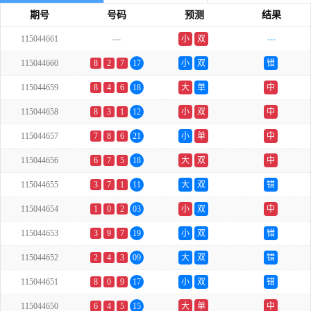
期号
号码
预测
结果
115044661
---
小
双
---
115044660
8
2
7
17
小
双
错
115044659
8
4
6
18
大
单
中
115044658
8
3
1
12
小
双
中
115044657
7
8
6
21
小
单
中
115044656
6
7
5
18
大
双
中
115044655
3
7
1
11
大
双
错
115044654
1
0
2
03
小
双
中
115044653
3
9
7
19
小
双
错
115044652
2
4
3
09
大
双
错
115044651
8
0
9
17
小
双
错
115044650
6
4
5
15
大
单
中