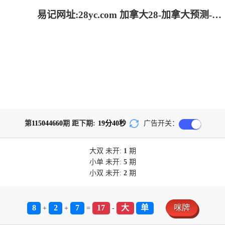
易记网址:28yc.com 加拿大28-加拿大预测-加拿大pc预测结果走势|加拿大28预测开奖官网咪牌|飞飞28加拿大在线预测_网站!
第
115044660
期 距下期:
19
分
40
秒
广告开关：
大双
未开:
1
期
小单
未开:
5
期
小双
未开:
2
期
8
2
7
17
大
单
咪牌
+
+
=
-