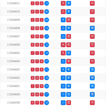
115044611
5
3
6
14
大
单
中
115044610
0
1
5
06
小
单
中
115044609
2
0
2
04
大
双
中
115044608
5
8
1
14
小
单
错
115044607
5
9
7
21
小
单
中
115044606
9
6
8
23
大
单
中
115044605
7
7
5
19
大
双
中
115044604
8
7
0
15
小
单
中
115044603
1
2
9
12
大
单
错
115044602
8
4
6
18
小
单
错
115044601
7
5
8
20
小
单
错
115044600
6
4
7
17
小
双
错
115044599
9
7
2
18
小
双
中