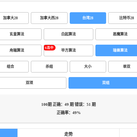
加拿大28
加拿大西28
台湾28
比特币28
玄皇算法
白起算法
恶魔算法
甪端算法
毕方算法
瑞兽算法
组合
杀组
大小
单双
双项
双组
100期 正确：49 期 错误：51 期
正确率：49%
走势