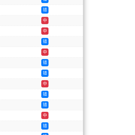
错
中
中
错
中
错
错
中
错
错
中
错