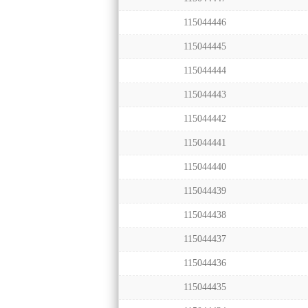
115044446
115044445
115044444
115044443
115044442
115044441
115044440
115044439
115044438
115044437
115044436
115044435