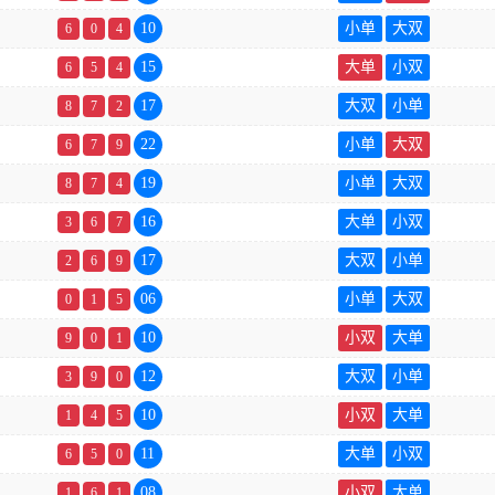
10
小单
大双
6
0
4
15
大单
小双
6
5
4
17
大双
小单
8
7
2
22
小单
大双
6
7
9
19
小单
大双
8
7
4
16
大单
小双
3
6
7
17
大双
小单
2
6
9
06
小单
大双
0
1
5
10
小双
大单
9
0
1
12
大双
小单
3
9
0
10
小双
大单
1
4
5
11
大单
小双
6
5
0
08
小双
大单
1
6
1