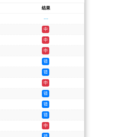
结果
---
中
中
中
错
错
中
错
错
错
中
错