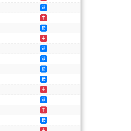
错
中
错
中
错
错
错
错
中
错
中
错
中