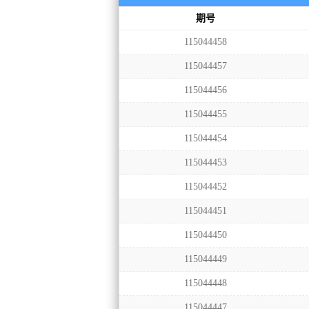
期号
115044458
115044457
115044456
115044455
115044454
115044453
115044452
115044451
115044450
115044449
115044448
115044447