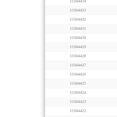
115044434
115044433
115044432
115044431
115044430
115044429
115044428
115044427
115044426
115044425
115044424
115044423
115044422