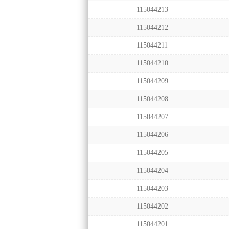
115044213
115044212
115044211
115044210
115044209
115044208
115044207
115044206
115044205
115044204
115044203
115044202
115044201