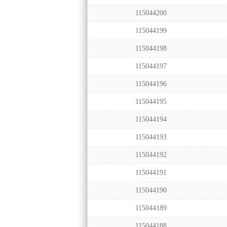
115044200
115044199
115044198
115044197
115044196
115044195
115044194
115044193
115044192
115044191
115044190
115044189
115044188