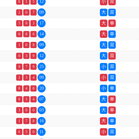
12
小
双
6
1
5
09
大
双
2
0
7
17
大
单
5
9
3
14
大
单
0
8
6
09
大
双
1
0
8
12
大
双
0
3
9
25
小
双
9
7
9
09
小
双
2
3
4
20
小
单
8
4
8
07
大
单
0
3
4
03
大
单
3
0
0
16
大
单
1
7
8
11
小
双
6
5
0