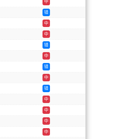
中
错
中
中
错
中
错
中
错
中
中
中
中