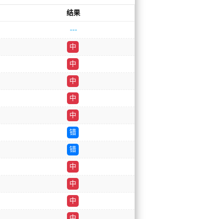
结果
---
中
中
中
中
中
错
错
中
中
中
中