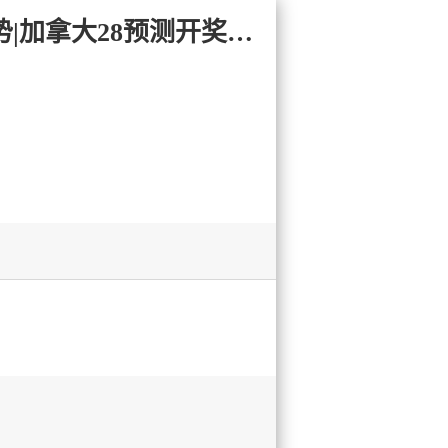
易记网址:28yc.com 加拿大28-加拿大预测-加拿大pc预测结果走势|加拿大28预测开奖官网咪牌|飞飞28加拿大在线预测_网站!