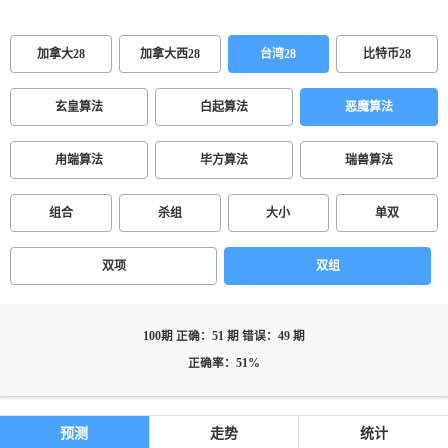
加拿大28
加拿大西28
台湾28
比特币28
玄皇算法
白起算法
恶魔算法
甪端算法
毕方算法
瑞兽算法
组合
杀组
大小
单双
双项
双组
100期 正确：51 期 错误：49 期
正确率：51%
预测
走势
统计