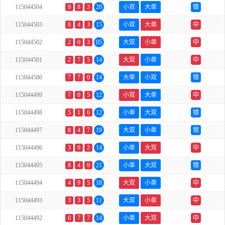
115044504
9
8
3
20
小双
大单
错
115044503
8
4
3
15
小双
大单
中
115044502
2
0
3
05
大双
小单
中
115044501
2
7
5
14
大双
小单
中
115044500
7
7
0
14
大单
小双
错
115044499
7
0
5
12
小双
大单
中
115044498
5
1
6
12
小单
大双
错
115044497
8
4
7
19
大双
小单
错
115044496
3
9
2
14
小单
大双
中
115044495
8
4
9
21
小单
大双
错
115044494
4
9
5
18
大双
小单
中
115044493
3
3
5
11
大双
小单
中
115044492
0
7
7
14
小单
大双
中