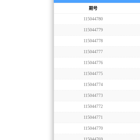
期号
115044780
115044779
115044778
115044777
115044776
115044775
115044774
115044773
115044772
115044771
115044770
115044769