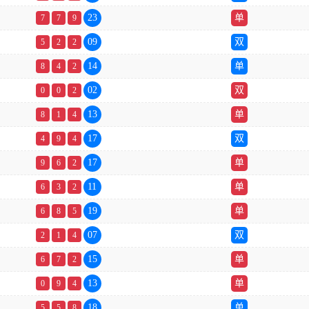
23
单
7
7
9
09
双
5
2
2
14
单
8
4
2
02
双
0
0
2
13
单
8
1
4
17
双
4
9
4
17
单
9
6
2
11
单
6
3
2
19
单
6
8
5
07
双
2
1
4
15
单
6
7
2
13
单
0
9
4
18
单
5
5
8