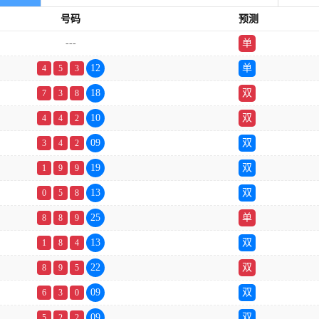
号码
预测
---
单
12
单
4
5
3
18
双
7
3
8
10
双
4
4
2
09
双
3
4
2
19
双
1
9
9
13
双
0
5
8
25
单
8
8
9
13
双
1
8
4
22
双
8
9
5
09
双
6
3
0
09
双
5
2
2