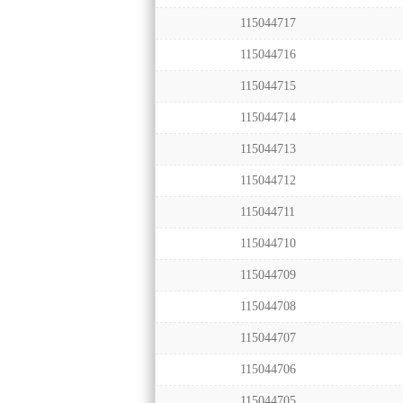
115044717
115044716
115044715
115044714
115044713
115044712
115044711
115044710
115044709
115044708
115044707
115044706
115044705