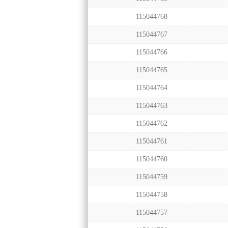
115044768
115044767
115044766
115044765
115044764
115044763
115044762
115044761
115044760
115044759
115044758
115044757