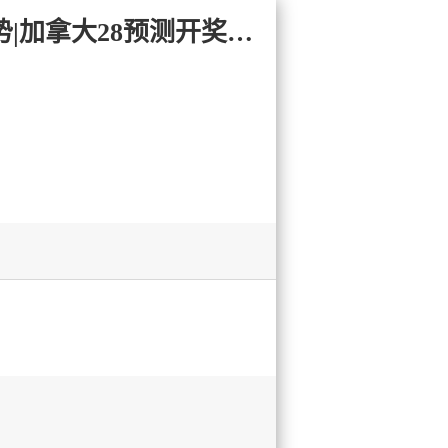
易记网址:28yc.com 加拿大28-加拿大预测-加拿大pc预测结果走势|加拿大28预测开奖官网咪牌|飞飞28加拿大在线预测_网站!