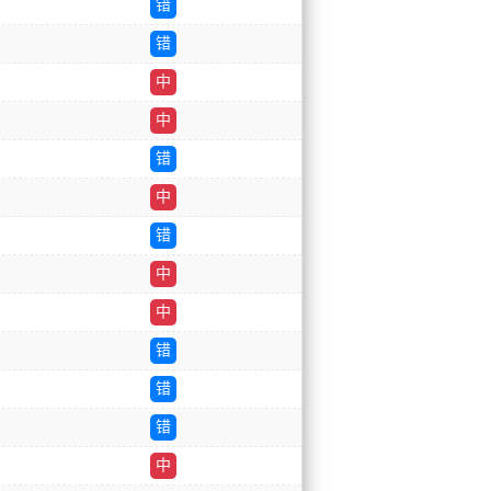
错
错
中
中
错
中
错
中
中
错
错
错
中