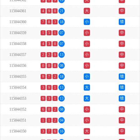
115044362
9
1
9
19
大
中
115044361
4
9
8
21
大
中
115044360
7
8
3
18
小
错
115044359
1
5
1
07
小
中
115044358
4
3
0
07
小
中
115044357
2
2
9
13
小
中
115044356
0
0
8
08
小
中
115044355
9
7
2
18
小
错
115044354
3
9
1
13
大
错
115044353
9
3
1
13
大
错
115044352
6
0
2
08
小
中
115044351
1
1
2
04
小
中
115044350
3
7
6
16
大
中