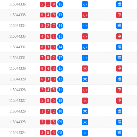
115044336
5
1
9
15
小
错
115044335
0
4
9
13
小
中
115044334
5
2
7
14
小
错
115044333
4
6
1
11
小
中
115044332
8
3
3
14
小
错
115044331
7
8
2
17
小
错
115044330
8
4
3
15
大
中
115044329
6
3
3
12
大
错
115044328
2
4
5
11
小
中
115044327
5
8
5
18
大
中
115044326
1
7
2
10
大
错
115044325
3
1
5
09
大
错
115044324
5
0
3
08
大
错