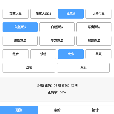
加拿大28
加拿大西28
台湾28
比特币28
玄皇算法
白起算法
恶魔算法
甪端算法
毕方算法
瑞兽算法
组合
杀组
大小
单双
双项
双组
100期 正确：58 期 错误：42 期
正确率：58%
预测
走势
统计