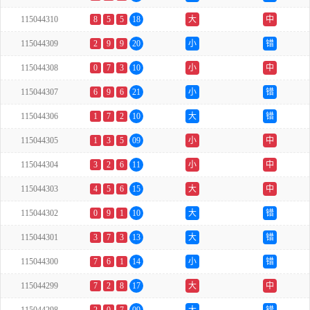
115044310
8
5
5
18
大
中
115044309
2
9
9
20
小
错
115044308
0
7
3
10
小
中
115044307
6
9
6
21
小
错
115044306
1
7
2
10
大
错
115044305
1
3
5
09
小
中
115044304
3
2
6
11
小
中
115044303
4
5
6
15
大
中
115044302
0
9
1
10
大
错
115044301
3
7
3
13
大
错
115044300
7
6
1
14
小
错
115044299
7
2
8
17
大
中