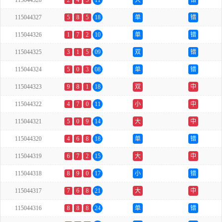
115044328
2
4
5
11
大
错
115044327
5
8
5
18
单
错
115044326
1
7
2
10
单
错
115044325
3
1
5
09
双
错
115044324
5
0
3
08
单
错
115044323
9
8
1
18
双
中
115044322
4
7
0
11
小
中
115044321
5
0
9
14
大
中
115044320
4
6
8
18
单
错
115044319
6
7
2
15
大
中
115044318
8
9
0
17
小
错
115044317
7
6
8
21
大
中
115044316
8
8
8
24
单
错