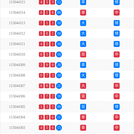
115044315
4
5
3
12
单
错
115044314
0
1
8
09
单
中
115044313
7
1
2
10
大
错
115044312
9
0
1
10
大
错
115044311
4
5
1
10
大
错
115044310
8
5
5
18
双
中
115044309
2
9
9
20
单
错
115044308
0
7
3
10
大
错
115044307
6
9
6
21
大
中
115044306
1
7
2
10
双
中
115044305
1
3
5
09
双
错
115044304
3
2
6
11
单
中
115044303
4
5
6
15
单
中