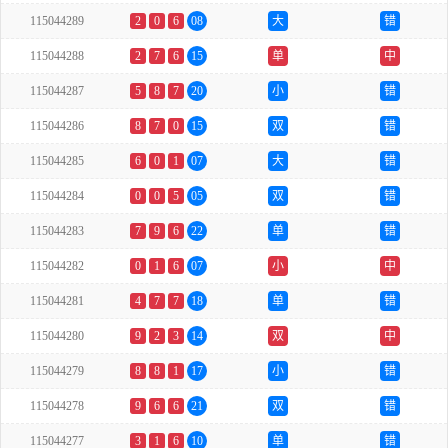
115044289
2
0
6
08
大
错
115044288
2
7
6
15
单
中
115044287
5
8
7
20
小
错
115044286
8
7
0
15
双
错
115044285
6
0
1
07
大
错
115044284
0
0
5
05
双
错
115044283
7
9
6
22
单
错
115044282
0
1
6
07
小
中
115044281
4
7
7
18
单
错
115044280
9
2
3
14
双
中
115044279
8
8
1
17
小
错
115044278
9
6
6
21
双
错
115044277
3
1
6
10
单
错