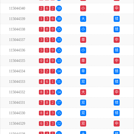
115044340
2
6
2
10
小
中
115044339
1
3
6
10
大
错
115044338
7
8
0
15
小
错
115044337
3
5
5
13
单
中
115044336
5
1
9
15
小
错
115044335
0
4
9
13
单
中
115044334
5
2
7
14
单
错
115044333
4
6
1
11
双
错
115044332
8
3
3
14
大
中
115044331
7
8
2
17
双
错
115044330
8
4
3
15
双
错
115044329
6
3
3
12
双
中