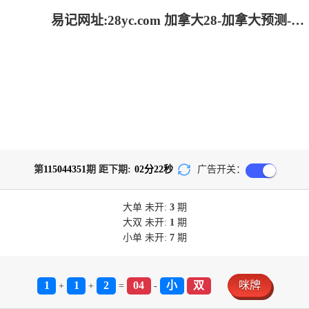
易记网址:28yc.com 加拿大28-加拿大预测-加拿大pc预测结果走势|加拿大28预测开奖官网咪牌|飞飞28加拿大在线预测_网站!
第
115044351
期 距下期:
02
分
22
秒
广告开关：
大单
未开:
3
期
大双
未开:
1
期
小单
未开:
7
期
1
1
2
04
小
双
咪牌
+
+
=
-