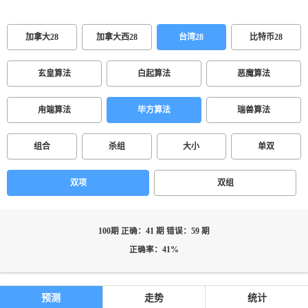
加拿大28
加拿大西28
台湾28
比特币28
玄皇算法
白起算法
恶魔算法
甪端算法
毕方算法
瑞兽算法
组合
杀组
大小
单双
双项
双组
100期 正确：41 期 错误：59 期
正确率：41%
预测
走势
统计