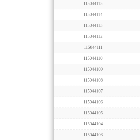
115044115
115044114
115044113
115044112
115044111
115044110
115044109
115044108
115044107
115044106
115044105
115044104
115044103