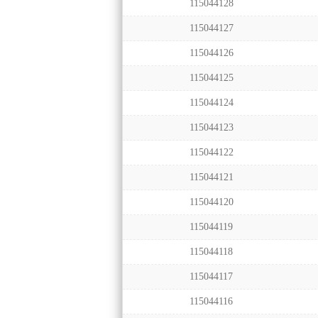
115044128
115044127
115044126
115044125
115044124
115044123
115044122
115044121
115044120
115044119
115044118
115044117
115044116