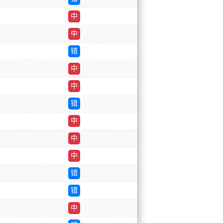
中
中
错
中
中
错
中
中
中
错
错
中