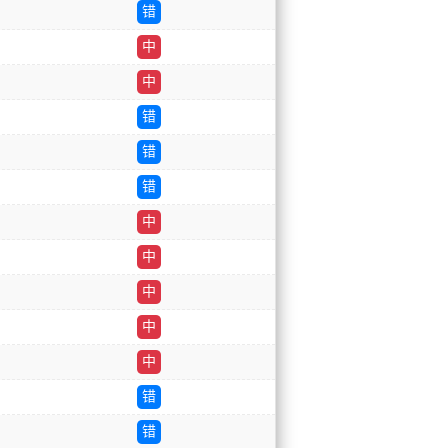
错
中
中
错
错
错
中
中
中
中
中
错
错