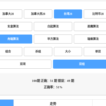
加拿大28
加拿大西28
台湾28
比特币28
玄皇算法
白起算法
恶魔算法
甪端算法
毕方算法
瑞兽算法
组合
杀组
大小
单双
双项
双组
100期 正确：51 期 错误：49 期
正确率：51%
走势