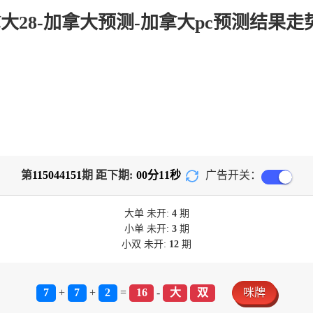
第
115044151
期 距下期:
00
分
11
秒
广告开关：
大单
未开:
4
期
小单
未开:
3
期
小双
未开:
12
期
7
+
7
+
2
=
16
-
大
双
咪牌