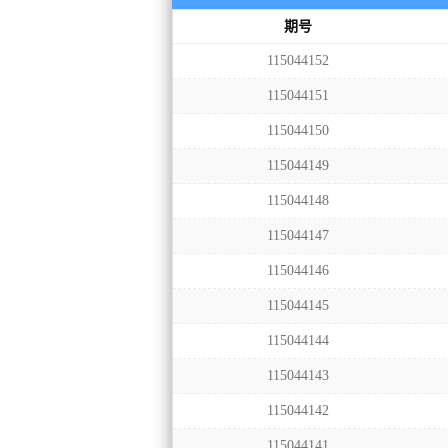
期号
115044152
115044151
115044150
115044149
115044148
115044147
115044146
115044145
115044144
115044143
115044142
115044141