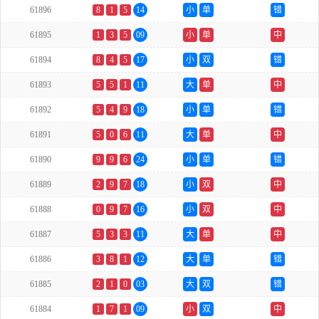
61896
8
1
5
14
小
单
错
61895
1
3
5
09
小
单
中
61894
8
4
5
17
小
双
错
61893
5
5
1
11
大
单
中
61892
5
4
9
18
小
单
错
61891
5
0
6
11
大
单
中
61890
9
9
6
24
小
单
错
61889
2
9
7
18
小
双
中
61888
0
9
7
16
小
双
中
61887
5
3
3
11
大
单
中
61886
3
8
1
12
大
单
错
61885
2
1
0
03
大
双
错
61884
1
7
1
09
小
双
中