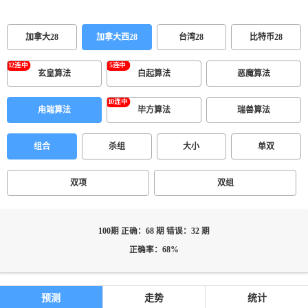
加拿大28
加拿大西28
台湾28
比特币28
玄皇算法
白起算法
恶魔算法
甪端算法
毕方算法
瑞兽算法
组合
杀组
大小
单双
双项
双组
100期 正确：68 期 错误：32 期
正确率：68%
预测
走势
统计