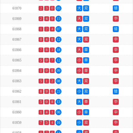
61870
2
3
0
05
大
双
错
61869
2
4
9
15
大
双
中
61868
1
2
4
07
大
双
错
61867
0
4
8
12
大
双
中
61866
7
8
3
18
大
单
中
61865
5
0
7
12
小
单
中
61864
1
0
8
09
小
单
中
61863
5
1
2
08
大
双
中
61862
8
9
6
23
小
双
错
61861
5
0
8
13
大
单
中
61860
1
4
1
06
小
单
中
61859
7
5
4
16
小
双
中