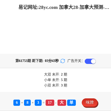
易记网址:28yc.com 加拿大28-加拿大预测-加拿大pc预测结果走势|加拿大28预测开奖官网咪牌|飞飞28加拿大在线预测_网站!
第
61753
期 距下期:
03
分
43
秒
广告开关：
大双
未开:
2
期
小单
未开:
5
期
小双
未开:
3
期
6
8
3
17
大
单
咪牌
+
+
=
-