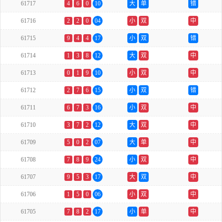
61717
4
6
0
10
大
单
错
61716
2
2
0
04
小
双
中
61715
9
4
4
17
小
双
错
61714
1
3
8
12
大
双
中
61713
0
1
9
10
小
双
中
61712
2
7
6
15
小
双
错
61711
6
7
3
16
小
双
中
61710
3
7
2
12
大
双
中
61709
5
0
2
07
大
单
中
61708
7
8
9
24
小
双
中
61707
9
5
3
17
大
双
中
61706
1
5
0
06
小
双
中
61705
7
8
2
17
小
单
中