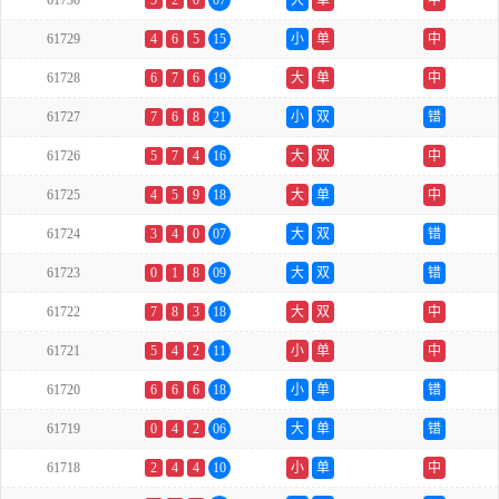
61730
5
2
0
07
大
单
中
61729
4
6
5
15
小
单
中
61728
6
7
6
19
大
单
中
61727
7
6
8
21
小
双
错
61726
5
7
4
16
大
双
中
61725
4
5
9
18
大
单
中
61724
3
4
0
07
大
双
错
61723
0
1
8
09
大
双
错
61722
7
8
3
18
大
双
中
61721
5
4
2
11
小
单
中
61720
6
6
6
18
小
单
错
61719
0
4
2
06
大
单
错
61718
2
4
4
10
小
单
中