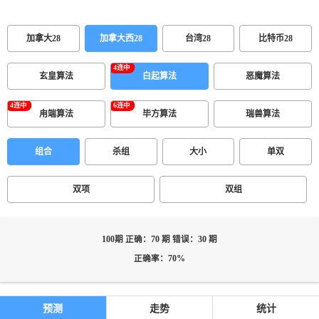
加拿大28
加拿大西28
台湾28
比特币28
玄皇算法
白起算法
恶魔算法
甪端算法
毕方算法
瑞兽算法
组合
杀组
大小
单双
双项
双组
100期 正确：70 期 错误：30 期
正确率：70%
预测
走势
统计