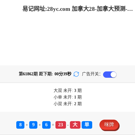
易记网址:28yc.com 加拿大28-加拿大预测-加拿大pc预测结果走势|加拿大28预测开奖官网咪牌|飞飞28加拿大在线预测_网站!
第
61862
期 距下期:
00
分
39
秒
广告开关：
大双
未开:
3
期
小单
未开:
1
期
小双
未开:
2
期
8
9
6
23
大
单
咪牌
+
+
=
-