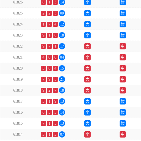
61826
8
1
5
14
小
错
61825
2
2
5
09
大
错
61824
1
7
4
12
大
错
61823
9
1
8
18
小
错
61822
9
7
1
17
大
中
61821
4
0
0
04
小
中
61820
3
8
4
15
大
中
61819
7
9
5
21
大
中
61818
9
2
7
18
大
中
61817
3
1
9
13
大
错
61816
6
5
3
14
小
错
61815
7
1
5
13
大
错
61814
3
1
3
07
小
中