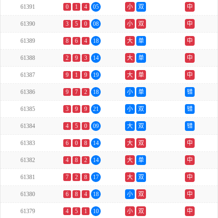
61391
0
1
4
05
小
双
中
61390
3
5
0
08
小
双
中
61389
8
6
4
18
大
单
中
61388
2
9
3
14
大
单
中
61387
9
1
9
19
大
单
中
61386
9
7
2
18
小
单
错
61385
3
9
9
21
小
双
错
61384
4
5
0
09
大
双
错
61383
6
0
8
14
大
双
中
61382
4
8
2
14
大
单
中
61381
7
2
8
17
大
双
中
61380
6
8
4
18
小
双
中
61379
4
5
1
10
小
双
中