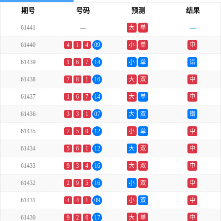
期号
号码
预测
结果
61441
---
大
单
---
61440
4
1
4
09
小
单
中
61439
1
6
7
14
小
单
错
61438
7
8
1
16
大
双
中
61437
1
6
7
14
大
单
中
61436
3
3
1
07
大
双
错
61435
7
5
0
12
小
单
中
61434
5
6
1
12
大
双
中
61433
9
3
4
16
大
双
中
61432
2
9
5
16
小
双
中
61431
4
4
1
09
小
双
中
61430
9
2
6
17
大
单
中