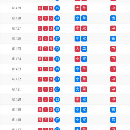
61429
6
0
9
15
大
单
中
61428
5
4
5
14
小
单
错
61427
1
6
3
10
小
双
中
61426
5
6
6
17
小
双
错
61425
4
9
9
22
大
单
中
61424
6
6
1
13
小
双
中
61423
3
8
8
19
小
单
中
61422
7
7
9
23
小
单
中
61421
1
4
2
07
大
单
中
61420
1
5
7
13
小
双
中
61419
9
4
2
15
小
双
错
61418
9
6
2
17
小
双
错