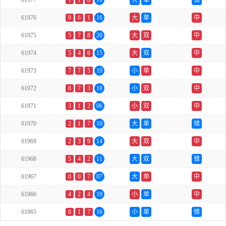
61977
1
1
8
10
大
单
错
61976
9
6
1
16
大
单
中
61975
5
7
8
20
大
双
中
61974
5
4
6
15
大
双
中
61973
7
7
5
19
小
单
中
61972
8
7
3
18
小
双
中
61971
3
1
2
06
小
双
中
61970
2
1
7
10
大
单
错
61969
2
3
9
14
大
双
中
61968
5
4
2
11
大
双
错
61967
0
0
7
07
大
单
中
61966
4
2
4
10
小
单
中
61965
8
1
7
16
小
单
错