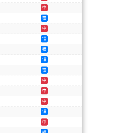
中
错
中
错
错
错
错
中
中
中
错
中
错