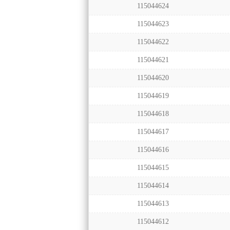
115044624
115044623
115044622
115044621
115044620
115044619
115044618
115044617
115044616
115044615
115044614
115044613
115044612