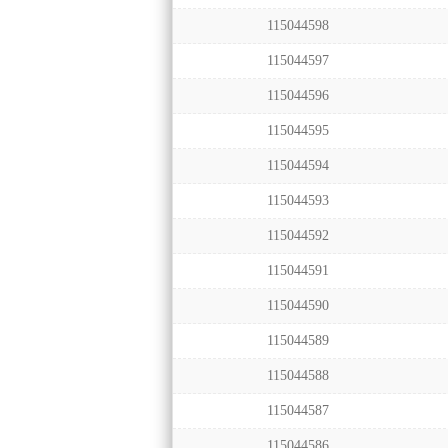
115044598
115044597
115044596
115044595
115044594
115044593
115044592
115044591
115044590
115044589
115044588
115044587
115044586