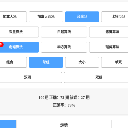
加拿大28
加拿大西28
台湾28
比特币28
玄皇算法
白起算法
恶魔算法
甪端算法
毕方算法
瑞兽算法
组合
杀组
大小
单双
双项
双组
100期 正确：73 期 错误：27 期
正确率：73%
走势