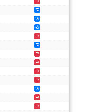
中
错
错
错
中
错
中
中
中
中
错
中
中