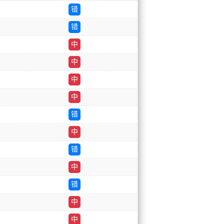
错
错
中
中
中
中
错
中
错
中
错
中
中