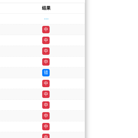
结果
---
中
中
中
中
错
中
中
中
中
中
中