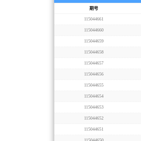
期号
115044661
115044660
115044659
115044658
115044657
115044656
115044655
115044654
115044653
115044652
115044651
115044650