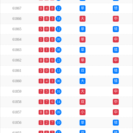
61867
0
4
8
12
单
错
61866
7
8
3
18
大
中
61865
5
0
7
12
单
错
61864
1
0
8
09
单
中
61863
5
1
2
08
单
错
61862
8
9
6
23
单
中
61861
5
0
8
13
双
错
61860
1
4
1
06
大
错
61859
7
5
4
16
大
中
61858
1
7
6
14
双
中
61857
0
8
1
09
小
中
61856
1
2
7
10
单
错