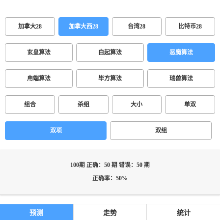
加拿大28
加拿大西28
台湾28
比特币28
玄皇算法
白起算法
恶魔算法
甪端算法
毕方算法
瑞兽算法
组合
杀组
大小
单双
双项
双组
100期 正确：50 期 错误：50 期
正确率：50%
预测
走势
统计