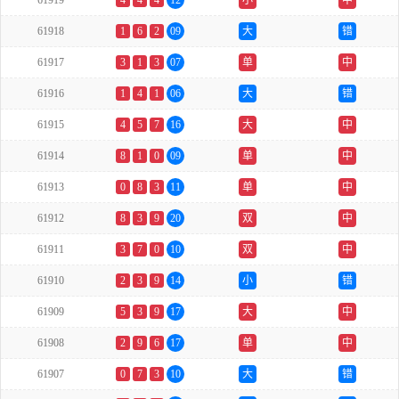
61919
4
4
4
12
小
中
61918
1
6
2
09
大
错
61917
3
1
3
07
单
中
61916
1
4
1
06
大
错
61915
4
5
7
16
大
中
61914
8
1
0
09
单
中
61913
0
8
3
11
单
中
61912
8
3
9
20
双
中
61911
3
7
0
10
双
中
61910
2
3
9
14
小
错
61909
5
3
9
17
大
中
61908
2
9
6
17
单
中
61907
0
7
3
10
大
错