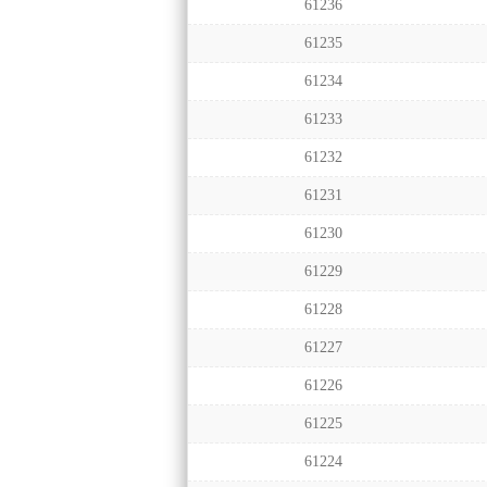
61236
61235
61234
61233
61232
61231
61230
61229
61228
61227
61226
61225
61224