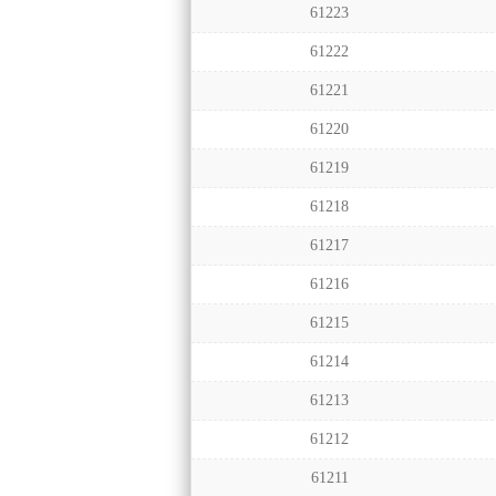
61223
61222
61221
61220
61219
61218
61217
61216
61215
61214
61213
61212
61211