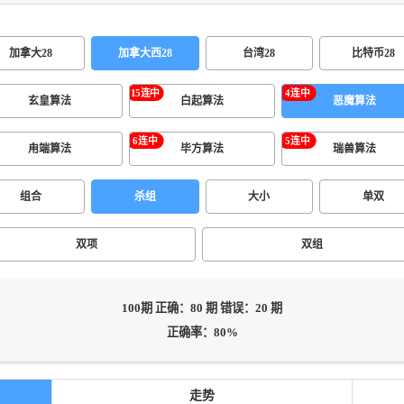
加拿大28
加拿大西28
台湾28
比特币28
玄皇算法
白起算法
恶魔算法
甪端算法
毕方算法
瑞兽算法
组合
杀组
大小
单双
双项
双组
100期 正确：80 期 错误：20 期
正确率：80%
走势