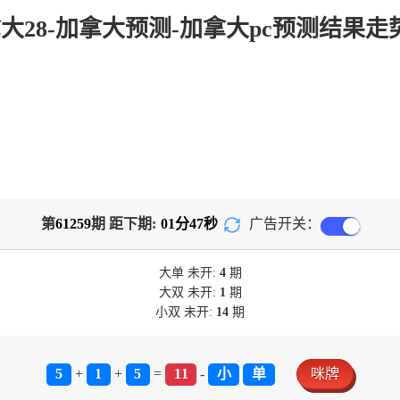
第
61259
期 距下期:
01
分
47
秒
广告开关：
大单
未开:
4
期
大双
未开:
1
期
小双
未开:
14
期
5
+
1
+
5
=
11
-
小
单
咪牌