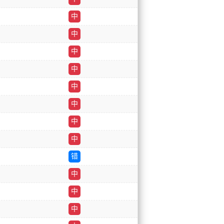
中
中
中
中
中
中
中
中
错
中
中
中