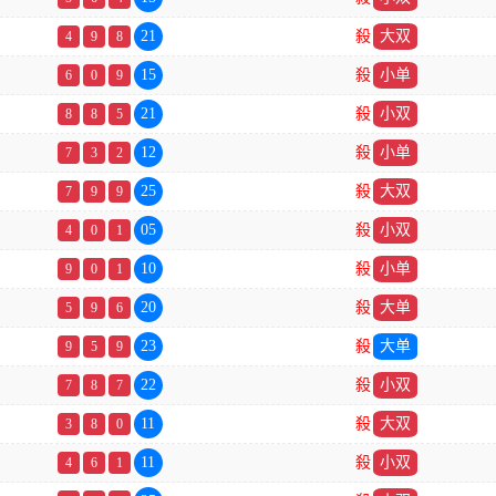
21
殺
大双
4
9
8
15
殺
小单
6
0
9
21
殺
小双
8
8
5
12
殺
小单
7
3
2
25
殺
大双
7
9
9
05
殺
小双
4
0
1
10
殺
小单
9
0
1
20
殺
大单
5
9
6
23
殺
大单
9
5
9
22
殺
小双
7
8
7
11
殺
大双
3
8
0
11
殺
小双
4
6
1