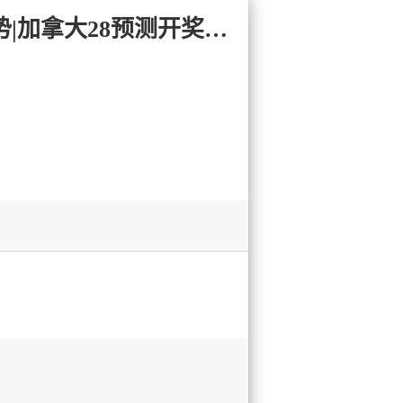
易记网址:28yc.com 加拿大28-加拿大预测-加拿大pc预测结果走势|加拿大28预测开奖官网咪牌|飞飞28加拿大在线预测_网站!