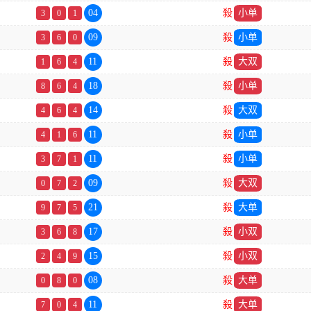
04
殺
小单
3
0
1
09
殺
小单
3
6
0
11
殺
大双
1
6
4
18
殺
小单
8
6
4
14
殺
大双
4
6
4
11
殺
小单
4
1
6
11
殺
小单
3
7
1
09
殺
大双
0
7
2
21
殺
大单
9
7
5
17
殺
小双
3
6
8
15
殺
小双
2
4
9
08
殺
大单
0
8
0
11
殺
大单
7
0
4