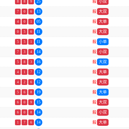
25
殺
小双
8
8
9
13
殺
大双
7
0
6
05
殺
大单
4
0
1
11
殺
大双
0
5
6
11
殺
小单
5
5
1
14
殺
小双
7
3
4
16
殺
大双
5
8
3
12
殺
大单
4
1
7
12
殺
大双
4
2
6
19
殺
大单
5
6
8
15
殺
大双
6
0
9
14
殺
小双
6
0
8
14
殺
大单
1
7
6