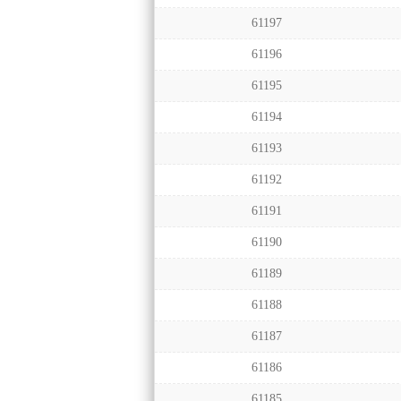
61197
61196
61195
61194
61193
61192
61191
61190
61189
61188
61187
61186
61185