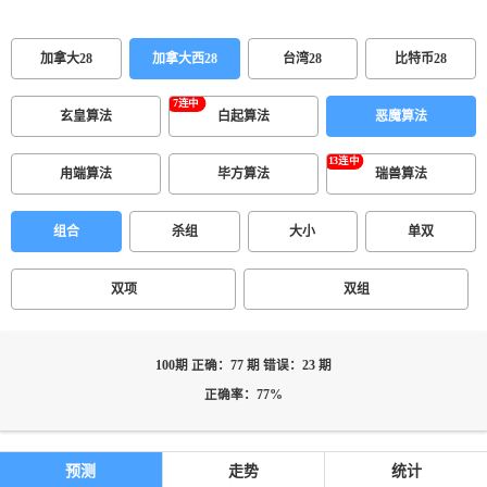
加拿大28
加拿大西28
台湾28
比特币28
玄皇算法
白起算法
恶魔算法
甪端算法
毕方算法
瑞兽算法
组合
杀组
大小
单双
双项
双组
100期 正确：77 期 错误：23 期
正确率：77%
预测
走势
统计