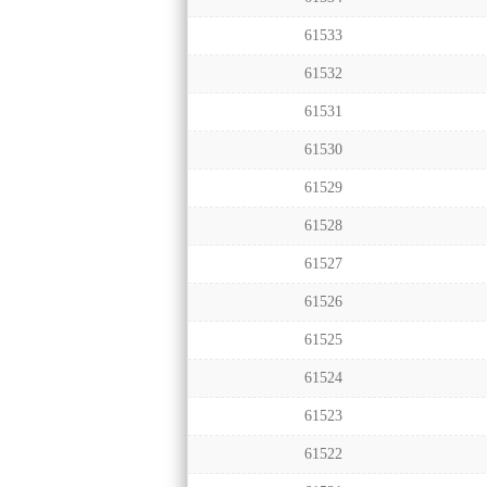
61533
61532
61531
61530
61529
61528
61527
61526
61525
61524
61523
61522