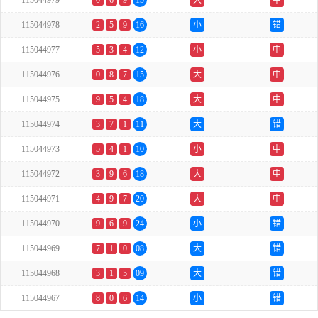
115044979
0
6
9
15
大
中
115044978
2
5
9
16
小
错
115044977
5
3
4
12
小
中
115044976
0
8
7
15
大
中
115044975
9
5
4
18
大
中
115044974
3
7
1
11
大
错
115044973
5
4
1
10
小
中
115044972
3
9
6
18
大
中
115044971
4
9
7
20
大
中
115044970
9
6
9
24
小
错
115044969
7
1
0
08
大
错
115044968
3
1
5
09
大
错
115044967
8
0
6
14
小
错