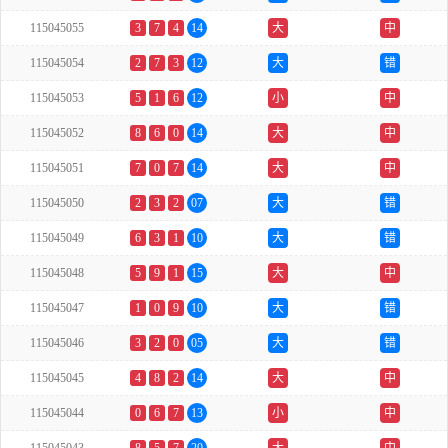
115045055
3
7
4
14
大
中
115045054
2
7
3
12
大
错
115045053
5
1
6
12
小
中
115045052
8
6
0
14
大
中
115045051
7
0
7
14
大
中
115045050
2
3
2
07
大
错
115045049
6
3
1
10
大
错
115045048
5
9
1
15
大
中
115045047
1
0
9
10
大
错
115045046
3
2
0
05
大
错
115045045
4
8
2
14
大
中
115045044
0
6
7
13
小
中