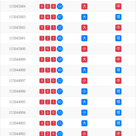
115045004
6
0
8
14
大
中
115045003
0
4
3
07
大
错
115045002
9
7
5
21
大
中
115045001
3
2
1
06
大
错
115045000
2
6
2
10
小
中
115044999
8
7
3
18
大
中
115044998
2
5
2
09
大
错
115044997
9
3
0
12
小
中
115044996
3
8
6
17
小
错
115044995
2
2
1
05
大
错
115044994
3
6
6
15
小
错
115044993
4
0
7
11
大
错
115044992
5
2
6
13
小
中