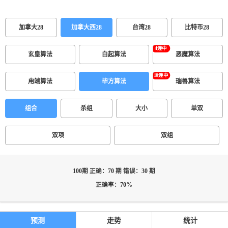
加拿大28
加拿大西28
台湾28
比特币28
玄皇算法
白起算法
恶魔算法
甪端算法
毕方算法
瑞兽算法
组合
杀组
大小
单双
双项
双组
100期 正确：70 期 错误：30 期
正确率：70%
预测
走势
统计