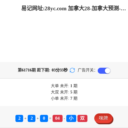
易记网址:28yc.com 加拿大28-加拿大预测-加拿大pc预测结果走势|加拿大28预测开奖官网咪牌|飞飞28加拿大在线预测_网站!
第
61716
期 距下期:
03
分
33
秒
广告开关：
大单
未开:
1
期
大双
未开:
5
期
小单
未开:
7
期
2
2
0
04
小
双
咪牌
+
+
=
-