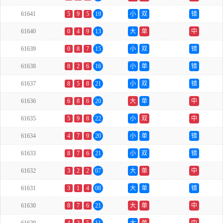
61641
5
9
5
19
小
双
错
61640
0
4
9
13
大
单
中
61639
0
8
7
15
小
双
错
61638
8
2
6
16
小
单
错
61637
8
5
8
21
小
双
错
61636
6
8
6
20
大
单
中
61635
5
9
8
22
小
双
中
61634
4
7
9
20
小
单
错
61633
8
7
6
21
小
双
错
61632
3
2
2
07
大
单
中
61631
3
1
4
08
大
单
错
61630
8
7
6
21
大
单
中