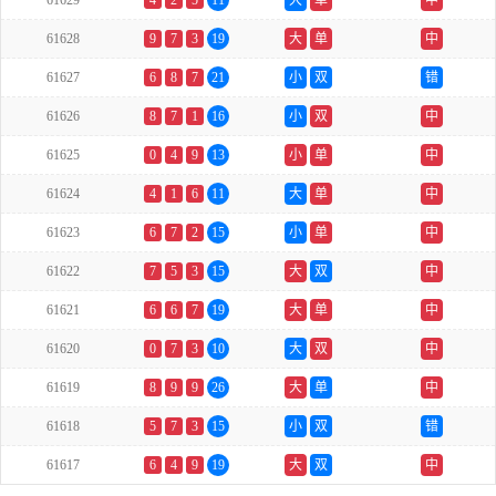
61629
4
2
5
11
大
单
中
61628
9
7
3
19
大
单
中
61627
6
8
7
21
小
双
错
61626
8
7
1
16
小
双
中
61625
0
4
9
13
小
单
中
61624
4
1
6
11
大
单
中
61623
6
7
2
15
小
单
中
61622
7
5
3
15
大
双
中
61621
6
6
7
19
大
单
中
61620
0
7
3
10
大
双
中
61619
8
9
9
26
大
单
中
61618
5
7
3
15
小
双
错
61617
6
4
9
19
大
双
中