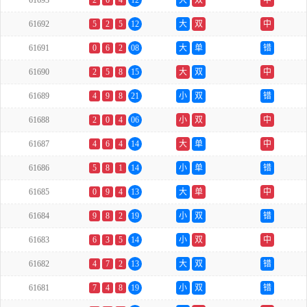
61693
2
6
4
12
大
双
中
61692
5
2
5
12
大
双
中
61691
0
6
2
08
大
单
错
61690
2
5
8
15
大
双
中
61689
4
9
8
21
小
双
错
61688
2
0
4
06
小
双
中
61687
4
6
4
14
大
单
中
61686
5
8
1
14
小
单
错
61685
0
9
4
13
大
单
中
61684
9
8
2
19
小
双
错
61683
6
3
5
14
小
双
中
61682
4
7
2
13
大
双
错
61681
7
4
8
19
小
双
错