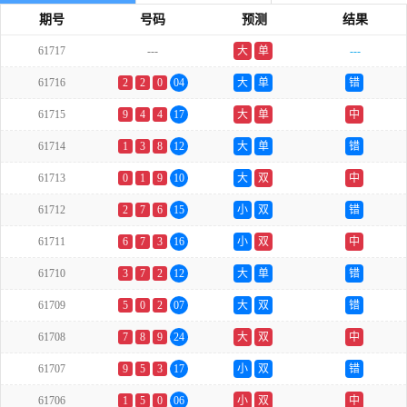
期号
号码
预测
结果
61717
---
大
单
---
61716
2
2
0
04
大
单
错
61715
9
4
4
17
大
单
中
61714
1
3
8
12
大
单
错
61713
0
1
9
10
大
双
中
61712
2
7
6
15
小
双
错
61711
6
7
3
16
小
双
中
61710
3
7
2
12
大
单
错
61709
5
0
2
07
大
双
错
61708
7
8
9
24
大
双
中
61707
9
5
3
17
小
双
错
61706
1
5
0
06
小
双
中