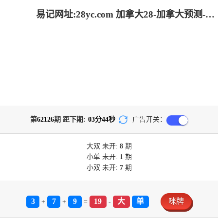
易记网址:28yc.com 加拿大28-加拿大预测-加拿大pc预测结果走势|加拿大28预测开奖官网咪牌|飞飞28加拿大在线预测_网站!
第
62126
期 距下期:
03
分
44
秒
广告开关：
大双
未开:
8
期
小单
未开:
1
期
小双
未开:
7
期
3
7
9
19
大
单
咪牌
+
+
=
-