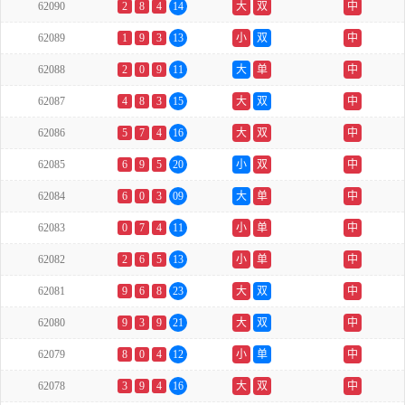
62090
2
8
4
14
大
双
中
62089
1
9
3
13
小
双
中
62088
2
0
9
11
大
单
中
62087
4
8
3
15
大
双
中
62086
5
7
4
16
大
双
中
62085
6
9
5
20
小
双
中
62084
6
0
3
09
大
单
中
62083
0
7
4
11
小
单
中
62082
2
6
5
13
小
单
中
62081
9
6
8
23
大
双
中
62080
9
3
9
21
大
双
中
62079
8
0
4
12
小
单
中
62078
3
9
4
16
大
双
中