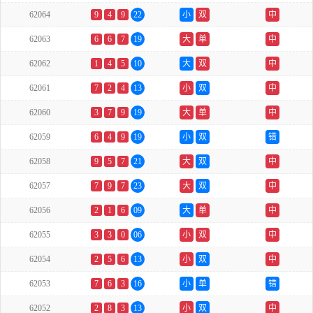
62064
9
4
9
22
小
双
中
62063
6
6
7
19
大
单
中
62062
1
4
5
10
大
双
中
62061
7
2
4
13
小
双
中
62060
3
7
9
19
大
单
中
62059
6
4
9
19
小
双
错
62058
9
5
7
21
大
双
中
62057
7
9
7
23
大
双
中
62056
2
1
6
09
大
单
中
62055
3
3
0
06
小
双
中
62054
2
5
6
13
小
双
中
62053
7
6
3
16
小
单
错
62052
2
8
3
13
小
双
中