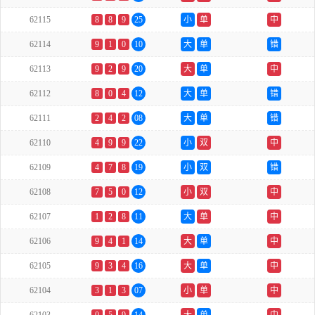
62115
8
8
9
25
小
单
中
62114
9
1
0
10
大
单
错
62113
9
2
9
20
大
单
中
62112
8
0
4
12
大
单
错
62111
2
4
2
08
大
单
错
62110
4
9
9
22
小
双
中
62109
4
7
8
19
小
双
错
62108
7
5
0
12
小
双
中
62107
1
2
8
11
大
单
中
62106
9
4
1
14
大
单
中
62105
9
3
4
16
大
单
中
62104
3
1
3
07
小
单
中