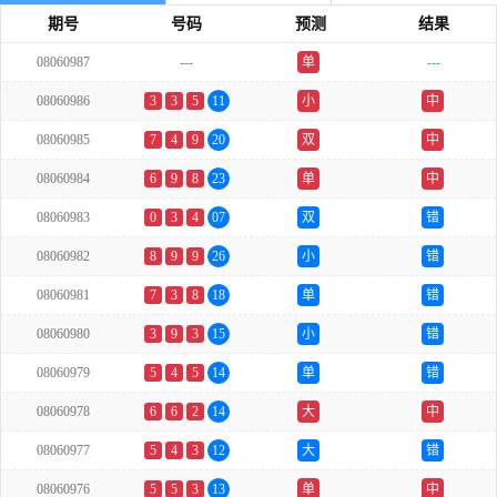
期号
号码
预测
结果
08060987
---
单
---
08060986
3
3
5
11
小
中
08060985
7
4
9
20
双
中
08060984
6
9
8
23
单
中
08060983
0
3
4
07
双
错
08060982
8
9
9
26
小
错
08060981
7
3
8
18
单
错
08060980
3
9
3
15
小
错
08060979
5
4
5
14
单
错
08060978
6
6
2
14
大
中
08060977
5
4
3
12
大
错
08060976
5
5
3
13
单
中