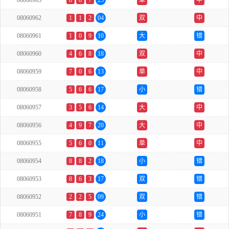
08060963
8
8
7
23
单
中
08060962
1
1
2
04
双
中
08060961
1
0
9
10
大
错
08060960
4
6
8
18
双
中
08060959
7
0
6
13
单
中
08060958
5
6
6
17
小
错
08060957
3
5
6
14
大
中
08060956
4
9
7
20
大
中
08060955
5
6
0
11
单
中
08060954
8
8
2
18
小
错
08060953
8
6
3
17
双
错
08060952
2
2
5
09
双
错
08060951
7
8
9
24
小
错