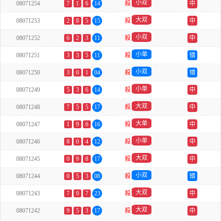
小双
08071254
7
1
6
14
殺
中
大双
08071253
2
8
5
15
殺
中
小双
08071252
6
2
3
11
殺
中
小单
08071251
3
3
5
11
殺
错
小双
08071250
3
0
1
04
殺
错
小单
08071249
5
3
6
14
殺
中
大双
08071248
7
5
5
17
殺
中
大单
08071247
1
9
6
16
殺
中
小单
08071246
8
0
4
12
殺
中
大双
08071245
0
9
8
17
殺
中
小双
08071244
0
5
3
08
殺
错
大双
08071243
7
9
7
23
殺
中
大双
08071242
9
5
3
17
殺
中