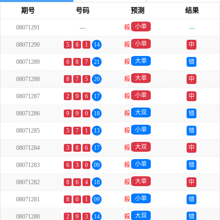
期号
号码
预测
结果
小单
08071291
---
殺
---
小单
08071290
5
8
1
14
殺
中
大单
08071289
6
8
7
21
殺
错
大单
08071288
8
7
5
20
殺
中
小单
08071287
2
9
6
17
殺
中
大双
08071286
9
9
0
18
殺
错
小单
08071285
5
7
1
13
殺
错
大双
08071284
3
8
6
17
殺
中
小单
08071283
6
3
0
09
殺
错
大单
08071282
8
6
4
18
殺
中
小单
08071281
8
0
1
09
殺
错
大双
08071280
2
9
3
14
殺
错