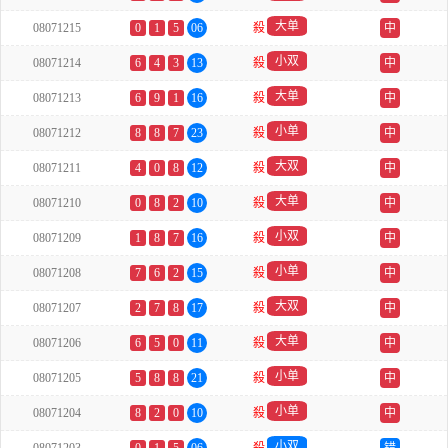
大单
08071215
0
1
5
06
殺
中
小双
08071214
6
4
3
13
殺
中
大单
08071213
6
9
1
16
殺
中
小单
08071212
8
8
7
23
殺
中
大双
08071211
4
0
8
12
殺
中
大单
08071210
0
8
2
10
殺
中
小双
08071209
1
8
7
16
殺
中
小单
08071208
7
6
2
15
殺
中
大双
08071207
2
7
8
17
殺
中
大单
08071206
6
5
0
11
殺
中
小单
08071205
5
8
8
21
殺
中
小单
08071204
8
2
0
10
殺
中
小双