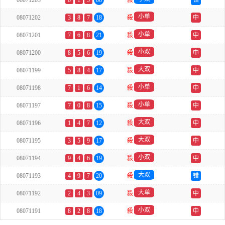
08071203
0
1
5
06
殺
错
小单
08071202
3
8
7
18
殺
中
小单
08071201
7
6
8
21
殺
中
小双
08071200
8
5
6
19
殺
中
大双
08071199
5
8
4
17
殺
中
小单
08071198
7
1
6
14
殺
中
小单
08071197
7
0
8
15
殺
中
大双
08071196
1
4
7
12
殺
中
大双
08071195
3
5
9
17
殺
中
小双
08071194
9
4
6
19
殺
中
大双
08071193
4
9
7
20
殺
错
大单
08071192
2
4
3
09
殺
中
小双
08071191
8
2
8
18
殺
中