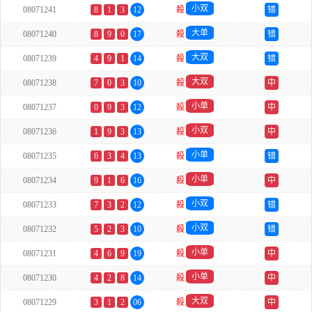
小双
08071241
8
1
3
12
殺
错
大单
08071240
8
9
0
17
殺
错
大双
08071239
4
9
1
14
殺
错
大双
08071238
7
0
3
10
殺
中
小单
08071237
0
9
3
12
殺
中
小双
08071236
1
9
3
13
殺
中
小单
08071235
6
3
4
13
殺
错
小单
08071234
9
1
6
16
殺
中
小双
08071233
7
3
2
12
殺
错
小双
08071232
5
2
3
10
殺
错
小单
08071231
4
6
9
19
殺
中
小单
08071230
4
2
8
14
殺
中
大双
08071229
3
1
2
06
殺
中