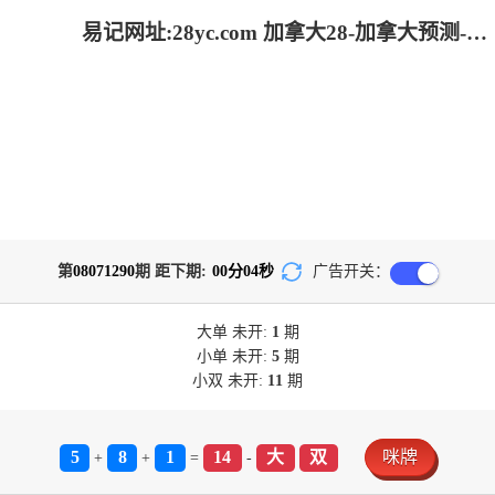
易记网址:28yc.com 加拿大28-加拿大预测-加拿大pc预测结果走势|加拿大28预测开奖官网咪牌|飞飞28加拿大在线预测_网站!
第
08071290
期 距下期:
00
分
04
秒
广告开关：
大单
未开:
1
期
小单
未开:
5
期
小双
未开:
11
期
5
8
1
14
大
双
咪牌
+
+
=
-