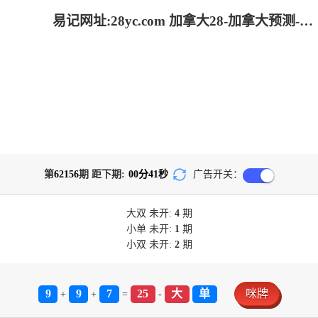
易记网址:28yc.com 加拿大28-加拿大预测-加拿大pc预测结果走势|加拿大28预测开奖官网咪牌|飞飞28加拿大在线预测_网站!
第
62156
期 距下期:
00
分
41
秒
广告开关：
大双
未开:
4
期
小单
未开:
1
期
小双
未开:
2
期
9
9
7
25
大
单
咪牌
+
+
=
-