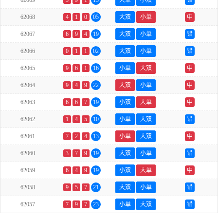
62069
3
9
1
13
大单
小双
错
62068
4
1
0
05
大双
小单
中
62067
6
9
4
19
大双
小单
错
62066
0
1
1
02
大双
小单
错
62065
9
6
1
16
小单
大双
中
62064
9
4
9
22
大双
小单
中
62063
6
6
7
19
小双
大单
中
62062
1
4
5
10
小单
大双
错
62061
7
2
4
13
小单
大双
中
62060
3
7
9
19
大双
小单
错
62059
6
4
9
19
小双
大单
中
62058
9
5
7
21
大双
小单
错
62057
7
9
7
23
小单
大双
错