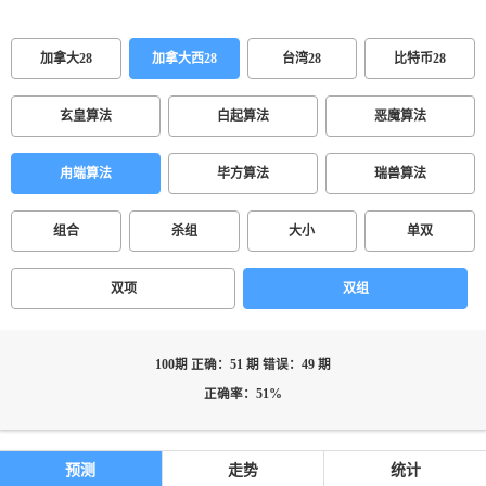
加拿大28
加拿大西28
台湾28
比特币28
玄皇算法
白起算法
恶魔算法
甪端算法
毕方算法
瑞兽算法
组合
杀组
大小
单双
双项
双组
100期 正确：51 期 错误：49 期
正确率：51%
预测
走势
统计