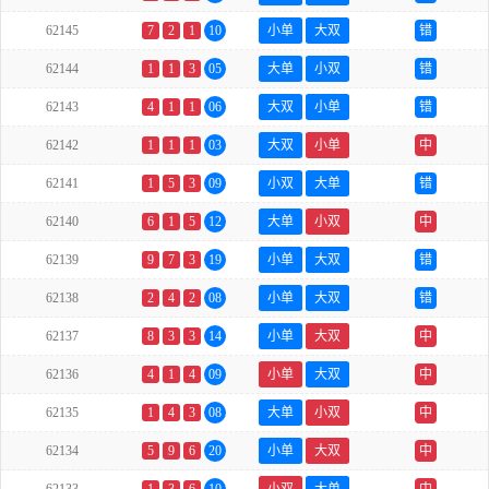
62145
7
2
1
10
小单
大双
错
62144
1
1
3
05
大单
小双
错
62143
4
1
1
06
大双
小单
错
62142
1
1
1
03
大双
小单
中
62141
1
5
3
09
小双
大单
错
62140
6
1
5
12
大单
小双
中
62139
9
7
3
19
小单
大双
错
62138
2
4
2
08
小单
大双
错
62137
8
3
3
14
小单
大双
中
62136
4
1
4
09
小单
大双
中
62135
1
4
3
08
大单
小双
中
62134
5
9
6
20
小单
大双
中