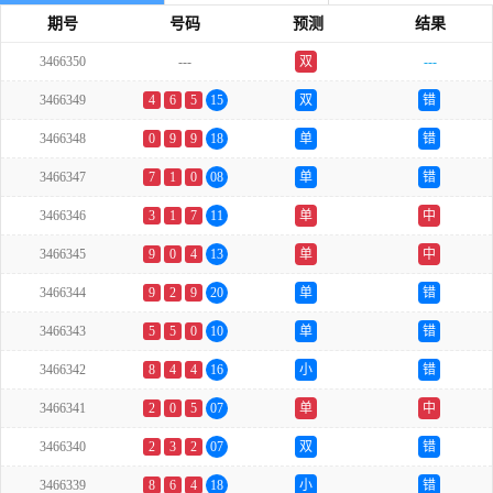
期号
号码
预测
结果
3466350
---
双
---
3466349
4
6
5
15
双
错
3466348
0
9
9
18
单
错
3466347
7
1
0
08
单
错
3466346
3
1
7
11
单
中
3466345
9
0
4
13
单
中
3466344
9
2
9
20
单
错
3466343
5
5
0
10
单
错
3466342
8
4
4
16
小
错
3466341
2
0
5
07
单
中
3466340
2
3
2
07
双
错
3466339
8
6
4
18
小
错