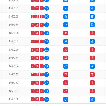
3466262
9
7
6
22
单
错
3466261
5
7
0
12
大
错
3466260
1
5
3
09
双
错
3466259
4
8
5
17
小
错
3466258
9
4
1
14
双
中
3466257
7
1
4
12
单
错
3466256
8
9
8
25
大
中
3466255
5
9
1
15
单
中
3466254
2
9
3
14
小
错
3466253
7
2
6
15
单
中
3466252
8
9
9
26
大
中
3466251
5
5
1
11
小
中
3466250
7
8
2
17
小
错