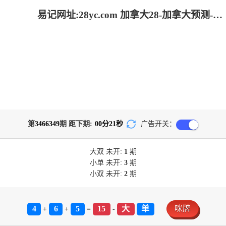
易记网址:28yc.com 加拿大28-加拿大预测-加拿大pc预测结果走势|加拿大28预测开奖官网咪牌|飞飞28加拿大在线预测_网站!
第
3466349
期 距下期:
00
分
21
秒
广告开关：
大双
未开:
1
期
小单
未开:
3
期
小双
未开:
2
期
4
6
5
15
大
单
咪牌
+
+
=
-