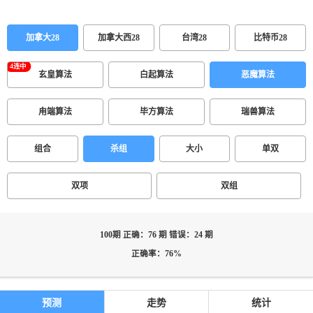
加拿大28
加拿大西28
台湾28
比特币28
玄皇算法
白起算法
恶魔算法
甪端算法
毕方算法
瑞兽算法
组合
杀组
大小
单双
双项
双组
100期 正确：76 期 错误：24 期
正确率：76%
预测
走势
统计