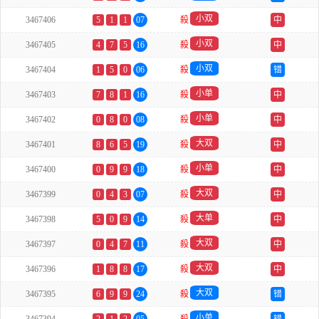
小双
3467406
5
1
1
07
殺
中
小双
3467405
4
7
5
16
殺
中
小双
3467404
1
5
0
06
殺
错
小单
3467403
7
8
1
16
殺
中
小单
3467402
0
8
0
08
殺
中
大双
3467401
8
6
5
19
殺
中
小单
3467400
0
9
9
18
殺
中
大双
3467399
0
4
3
07
殺
中
大单
3467398
5
0
9
14
殺
中
大双
3467397
0
4
7
11
殺
中
大双
3467396
1
8
8
17
殺
中
大双
3467395
6
9
9
24
殺
错
小单