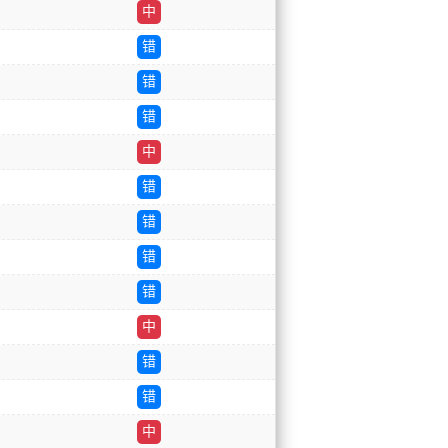
中
错
错
错
中
错
错
错
错
中
错
错
中