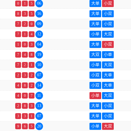
06
大单
小双
0
1
5
16
大单
小双
8
3
5
09
大单
小双
7
2
0
12
小单
大双
7
1
4
04
大单
小双
1
0
3
19
大双
小单
7
4
8
10
小单
大双
7
2
1
07
小双
大单
2
3
2
14
小双
大单
4
8
2
11
小单
大双
4
0
7
13
大单
小双
2
8
3
07
大单
小双
3
3
1
20
小单
大双
9
6
5