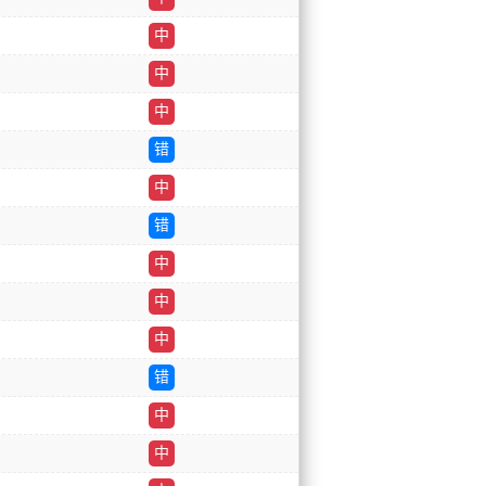
中
中
中
错
中
错
中
中
中
错
中
中