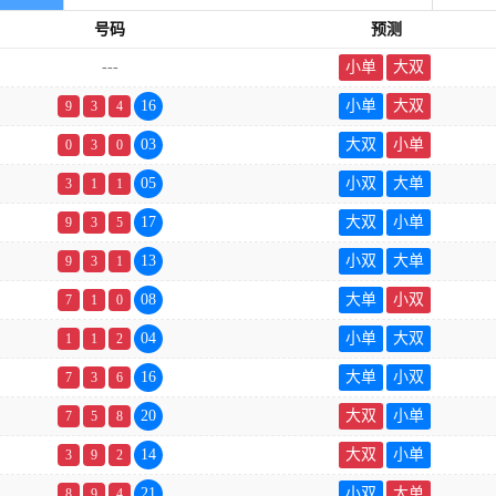
号码
预测
---
小单
大双
16
小单
大双
9
3
4
03
大双
小单
0
3
0
05
小双
大单
3
1
1
17
大双
小单
9
3
5
13
小双
大单
9
3
1
08
大单
小双
7
1
0
04
小单
大双
1
1
2
16
大单
小双
7
3
6
20
大双
小单
7
5
8
14
大双
小单
3
9
2
21
小双
大单
8
9
4