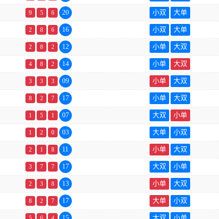
20
小双
大单
9
5
6
16
小双
大单
2
8
6
12
小单
大双
2
8
2
14
小单
大双
4
8
2
09
小单
大双
3
3
3
17
小单
大双
8
2
7
07
大双
小单
1
5
1
03
大单
小双
1
2
0
11
小单
大双
2
1
8
17
大双
小单
3
7
7
13
小单
大双
2
3
8
17
大单
小双
8
2
7
15
大双
小单
5
6
4