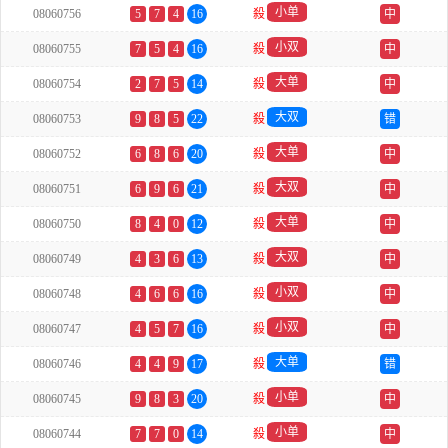
小单
08060756
5
7
4
16
殺
中
小双
08060755
7
5
4
16
殺
中
大单
08060754
2
7
5
14
殺
中
大双
08060753
9
8
5
22
殺
错
大单
08060752
6
8
6
20
殺
中
大双
08060751
6
9
6
21
殺
中
大单
08060750
8
4
0
12
殺
中
大双
08060749
4
3
6
13
殺
中
小双
08060748
4
6
6
16
殺
中
小双
08060747
4
5
7
16
殺
中
大单
08060746
4
4
9
17
殺
错
小单
08060745
9
8
3
20
殺
中
小单
08060744
7
7
0
14
殺
中