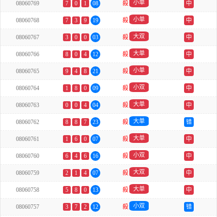
小单
08060769
7
0
1
08
殺
中
小单
08060768
7
3
9
19
殺
中
大双
08060767
3
0
0
03
殺
中
大单
08060766
8
0
4
12
殺
中
小单
08060765
9
4
8
21
殺
中
小双
08060764
1
8
0
09
殺
中
大单
08060763
0
0
4
04
殺
中
大单
08060762
8
8
7
23
殺
错
大单
08060761
1
6
0
07
殺
中
小双
08060760
6
4
6
16
殺
中
大双
08060759
2
1
4
07
殺
中
大单
08060758
5
8
0
13
殺
中
小双
08060757
3
7
2
12
殺
错