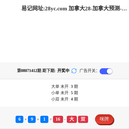
易记网址:28yc.com 加拿大28-加拿大预测-加拿大pc预测结果走势|加拿大28预测开奖官网咪牌|飞飞28加拿大在线预测_网站!
第
08071413
期 距下期:
开奖中
广告开关：
大单
未开:
4
期
小单
未开:
6
期
小双
未开:
5
期
1
7
6
14
大
双
咪牌
+
+
=
-