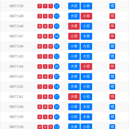
08071350
7
7
7
21
大双
小单
错
08071349
3
5
3
11
大双
小单
中
08071348
8
4
3
15
大单
小双
中
08071347
0
0
4
04
小双
大单
中
08071346
0
2
0
02
小单
大双
错
08071345
3
5
4
12
小单
大双
错
08071344
2
1
5
08
大单
小双
中
08071343
0
4
3
07
大单
小双
错
08071342
5
2
7
14
大单
小双
错
08071341
2
9
6
17
大单
小双
中
08071340
6
8
9
23
小单
大双
错
08071339
0
3
4
07
小双
大单
错
08071338
4
9
0
13
大单
小双
错