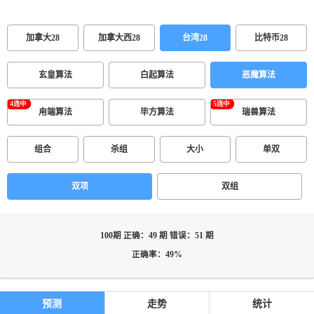
加拿大28
加拿大西28
台湾28
比特币28
玄皇算法
白起算法
恶魔算法
甪端算法
毕方算法
瑞兽算法
组合
杀组
大小
单双
双项
双组
100期 正确：49 期 错误：51 期
正确率：49%
预测
走势
统计