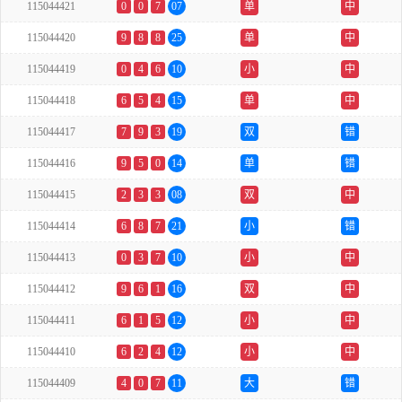
115044421
0
0
7
07
单
中
115044420
9
8
8
25
单
中
115044419
0
4
6
10
小
中
115044418
6
5
4
15
单
中
115044417
7
9
3
19
双
错
115044416
9
5
0
14
单
错
115044415
2
3
3
08
双
中
115044414
6
8
7
21
小
错
115044413
0
3
7
10
小
中
115044412
9
6
1
16
双
中
115044411
6
1
5
12
小
中
115044410
6
2
4
12
小
中
115044409
4
0
7
11
大
错