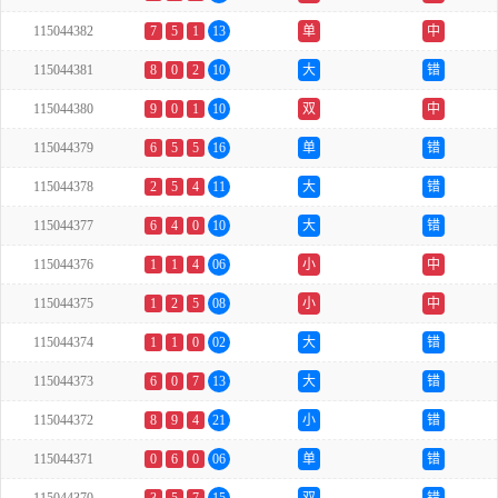
115044382
7
5
1
13
单
中
115044381
8
0
2
10
大
错
115044380
9
0
1
10
双
中
115044379
6
5
5
16
单
错
115044378
2
5
4
11
大
错
115044377
6
4
0
10
大
错
115044376
1
1
4
06
小
中
115044375
1
2
5
08
小
中
115044374
1
1
0
02
大
错
115044373
6
0
7
13
大
错
115044372
8
9
4
21
小
错
115044371
0
6
0
06
单
错