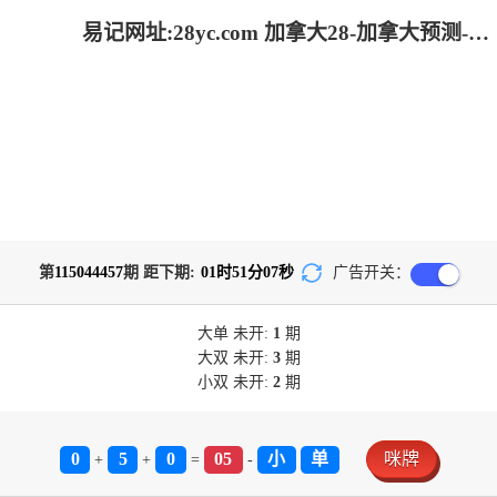
易记网址:28yc.com 加拿大28-加拿大预测-加拿大pc预测结果走势|加拿大28预测开奖官网咪牌|飞飞28加拿大在线预测_网站!
第
115044457
期 距下期:
01
时
51
分
07
秒
广告开关：
大单
未开:
1
期
大双
未开:
3
期
小双
未开:
2
期
0
5
0
05
小
单
咪牌
+
+
=
-