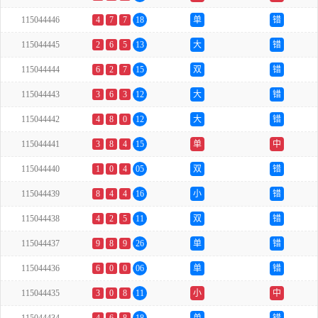
115044446
4
7
7
18
单
错
115044445
2
6
5
13
大
错
115044444
6
2
7
15
双
错
115044443
3
6
3
12
大
错
115044442
4
8
0
12
大
错
115044441
3
8
4
15
单
中
115044440
1
0
4
05
双
错
115044439
8
4
4
16
小
错
115044438
4
2
5
11
双
错
115044437
9
8
9
26
单
错
115044436
6
0
0
06
单
错
115044435
3
0
8
11
小
中