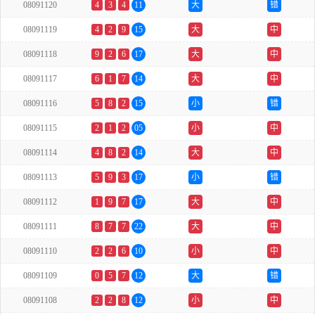
08091120
4
3
4
11
大
错
08091119
4
2
9
15
大
中
08091118
9
2
6
17
大
中
08091117
6
1
7
14
大
中
08091116
5
8
2
15
小
错
08091115
2
1
2
05
小
中
08091114
4
8
2
14
大
中
08091113
5
9
3
17
小
错
08091112
1
9
7
17
大
中
08091111
8
7
7
22
大
中
08091110
2
2
6
10
小
中
08091109
0
5
7
12
大
错
08091108
2
2
8
12
小
中