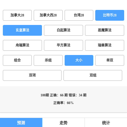
加拿大28
加拿大西28
台湾28
比特币28
玄皇算法
白起算法
恶魔算法
甪端算法
毕方算法
瑞兽算法
组合
杀组
大小
单双
双项
双组
100期 正确：66 期 错误：34 期
正确率：66%
预测
走势
统计