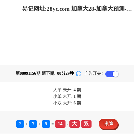
易记网址:28yc.com 加拿大28-加拿大预测-加拿大pc预测结果走势|加拿大28预测开奖官网咪牌|飞飞28加拿大在线预测_网站!
第
08091156
期 距下期:
00
分
29
秒
广告开关：
大单
未开:
4
期
小单
未开:
1
期
小双
未开:
6
期
2
7
5
14
大
双
咪牌
+
+
=
-