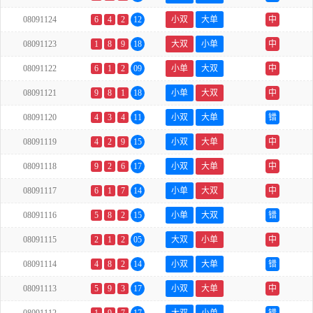
08091124
6
4
2
12
小双
大单
中
08091123
1
8
9
18
大双
小单
中
08091122
6
1
2
09
小单
大双
中
08091121
9
8
1
18
小单
大双
中
08091120
4
3
4
11
小双
大单
错
08091119
4
2
9
15
小双
大单
中
08091118
9
2
6
17
小双
大单
中
08091117
6
1
7
14
小单
大双
中
08091116
5
8
2
15
小单
大双
错
08091115
2
1
2
05
大双
小单
中
08091114
4
8
2
14
小双
大单
错
08091113
5
9
3
17
小双
大单
中