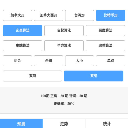
加拿大28
加拿大西28
台湾28
比特币28
玄皇算法
白起算法
恶魔算法
甪端算法
毕方算法
瑞兽算法
组合
杀组
大小
单双
双项
双组
100期 正确：50 期 错误：50 期
正确率：50%
预测
走势
统计