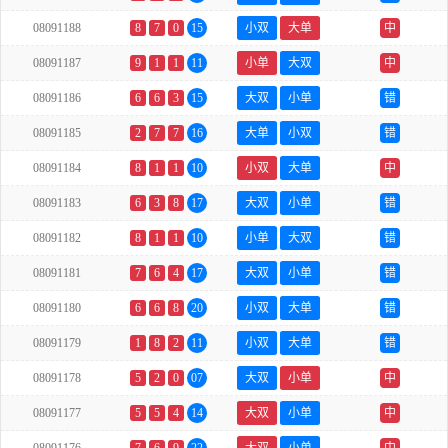
08091188
8
7
0
15
小双
大单
中
08091187
9
1
1
11
小单
大双
中
08091186
6
6
3
15
大双
小单
错
08091185
2
7
7
16
大单
小双
错
08091184
8
1
1
10
小双
大单
中
08091183
6
3
8
17
大双
小单
错
08091182
8
1
1
10
小单
大双
错
08091181
7
6
4
17
大双
小单
错
08091180
6
6
8
20
小双
大单
错
08091179
1
8
2
11
小双
大单
错
08091178
5
2
0
07
大双
小单
中
08091177
5
5
4
14
大双
小单
中