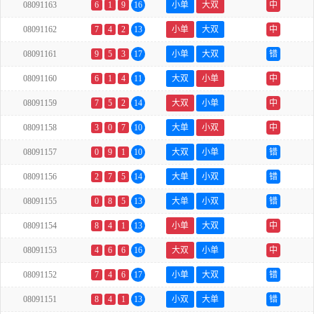
08091163
6
1
9
16
小单
大双
中
08091162
7
4
2
13
小单
大双
中
08091161
9
5
3
17
小单
大双
错
08091160
6
1
4
11
大双
小单
中
08091159
7
5
2
14
大双
小单
中
08091158
3
0
7
10
大单
小双
中
08091157
0
9
1
10
大双
小单
错
08091156
2
7
5
14
大单
小双
错
08091155
0
8
5
13
大单
小双
错
08091154
8
4
1
13
小单
大双
中
08091153
4
6
6
16
大双
小单
中
08091152
7
4
6
17
小单
大双
错
08091151
8
4
1
13
小双
大单
错