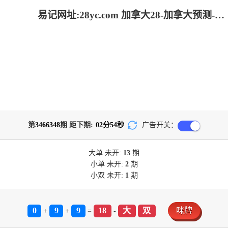
易记网址:28yc.com 加拿大28-加拿大预测-加拿大pc预测结果走势|加拿大28预测开奖官网咪牌|飞飞28加拿大在线预测_网站!
第
3466348
期 距下期:
02
分
54
秒
广告开关：
大单
未开:
13
期
小单
未开:
2
期
小双
未开:
1
期
0
9
9
18
大
双
咪牌
+
+
=
-