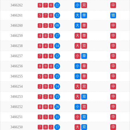
3466262
9
7
6
22
小
双
中
3466261
5
7
0
12
大
单
错
3466260
1
5
3
09
大
单
中
3466259
4
8
5
17
大
单
中
3466258
9
4
1
14
大
双
中
3466257
7
1
4
12
小
单
中
3466256
8
9
8
25
小
单
中
3466255
5
9
1
15
小
单
中
3466254
2
9
3
14
大
双
中
3466253
7
2
6
15
大
双
中
3466252
8
9
9
26
小
双
中
3466251
5
5
1
11
小
双
中
3466250
7
8
2
17
大
双
中