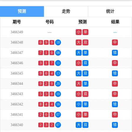
预测
走势
统计
期号
号码
预测
结果
3466349
---
小
单
---
3466348
0
9
9
18
大
双
中
3466347
7
1
0
08
大
单
错
3466346
3
1
7
11
小
双
中
3466345
9
0
4
13
大
双
错
3466344
9
2
9
20
大
单
中
3466343
5
5
0
10
小
双
中
3466342
8
4
4
16
小
单
错
3466341
2
0
5
07
小
单
中
3466340
2
3
2
07
大
双
错