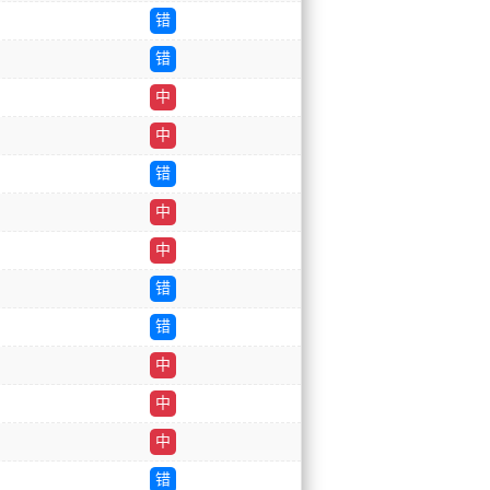
错
错
中
中
错
中
中
错
错
中
中
中
错