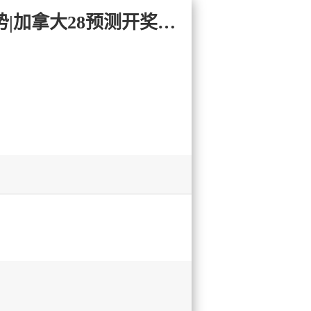
易记网址:28yc.com 加拿大28-加拿大预测-加拿大pc预测结果走势|加拿大28预测开奖官网咪牌|飞飞28加拿大在线预测_网站!