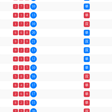
10
单
2
7
1
13
单
8
1
4
10
双
1
7
2
20
单
6
6
8
21
双
9
3
9
13
双
9
2
2
12
单
6
1
5
10
单
2
3
5
16
双
5
8
3
17
单
6
4
7
17
单
2
6
9
15
单
8
2
5
20
双
7
7
6