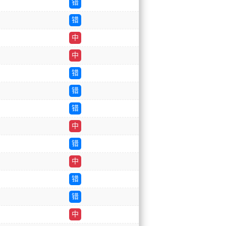
错
错
中
中
错
错
错
中
错
中
错
错
中