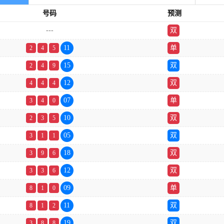
号码
预测
---
双
11
单
2
4
5
15
双
2
4
9
12
双
4
4
4
07
单
3
4
0
10
双
2
3
5
05
双
3
1
1
18
双
3
9
6
12
双
3
3
6
09
单
8
1
0
11
双
8
1
2
19
双
3
8
8