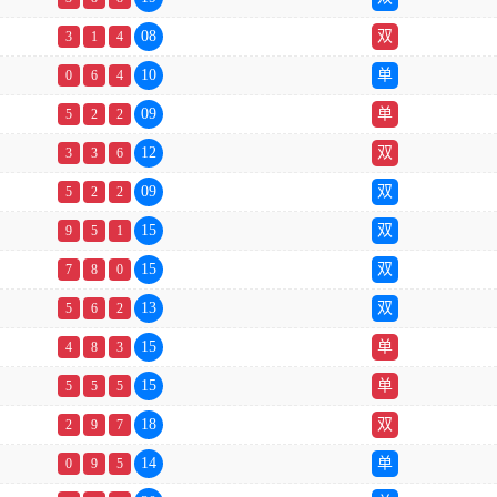
08
双
3
1
4
10
单
0
6
4
09
单
5
2
2
12
双
3
3
6
09
双
5
2
2
15
双
9
5
1
15
双
7
8
0
13
双
5
6
2
15
单
4
8
3
15
单
5
5
5
18
双
2
9
7
14
单
0
9
5