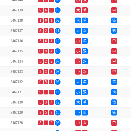
3467140
6
2
0
08
小
双
中
3467139
9
6
0
15
大
单
中
3467138
1
0
1
02
大
单
错
3467137
3
2
6
11
大
双
错
3467136
5
6
1
12
小
单
中
3467135
0
9
4
13
小
双
中
3467134
3
2
2
07
小
双
中
3467133
2
3
3
08
小
双
中
3467132
0
5
1
06
大
单
错
3467131
9
1
5
15
小
双
错
3467130
5
3
4
12
大
单
错
3467129
8
5
3
16
小
单
错
3467128
5
1
2
08
小
双
中