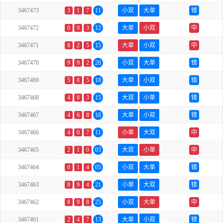
3467473
3
1
7
11
小双
大单
错
3467472
0
9
3
12
大单
小双
中
3467471
8
2
5
15
大单
小双
中
3467470
9
9
2
20
小双
大单
错
3467469
5
8
5
18
大单
小双
错
3467468
4
8
3
15
大双
小单
错
3467467
4
6
8
18
大单
小双
错
3467466
4
0
7
11
小单
大双
中
3467465
2
1
0
03
大双
小单
中
3467464
0
1
4
05
小双
大单
错
3467463
8
9
4
21
小单
大双
错
3467462
8
9
8
25
小双
大单
中
3467461
2
4
7
13
大单
小双
错