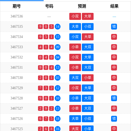
期号
号码
预测
结果
3467536
---
小双
大单
---
3467535
9
0
5
14
大单
小双
错
3467534
9
5
1
15
小双
大单
中
3467533
4
1
4
09
小单
大双
中
3467532
0
4
0
04
小双
大单
中
3467531
9
0
4
13
小单
大双
中
3467530
2
0
1
03
大双
小单
中
3467529
7
3
2
12
小双
大单
中
3467528
9
0
1
10
小单
大双
错
3467527
2
9
2
13
小单
大双
中
3467526
6
7
5
18
大单
小双
错
3467525
2
6
8
16
大双
小单
中