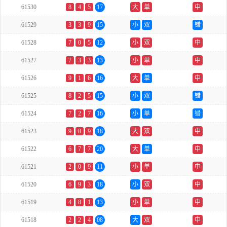
61530
8
4
5
17
大
单
中
61529
3
3
9
15
小
双
错
61528
7
0
5
12
小
双
中
61527
7
3
3
13
小
单
中
61526
9
1
6
16
大
单
中
61525
8
2
5
15
小
双
错
61524
7
2
7
16
小
单
错
61523
9
0
9
18
大
双
中
61522
6
7
7
20
大
单
中
61521
2
0
9
11
小
单
中
61520
6
9
3
18
小
双
中
61519
4
8
1
13
小
单
中
61518
2
2
4
08
大
双
中