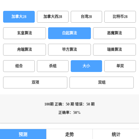
加拿大28
加拿大西28
台湾28
比特币28
玄皇算法
白起算法
恶魔算法
甪端算法
毕方算法
瑞兽算法
组合
杀组
大小
单双
双项
双组
100期 正确：50 期 错误：50 期
正确率：50%
预测
走势
统计