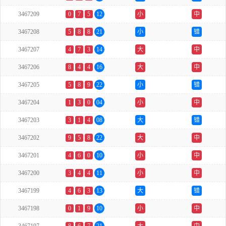
3467209
0
7
5
12
小
中
3467208
5
8
8
21
小
错
3467207
4
7
3
14
大
中
3467206
8
4
4
16
大
中
3467205
5
8
9
22
小
错
3467204
1
3
0
04
小
中
3467203
3
1
4
08
大
错
3467202
9
5
8
22
大
中
3467201
4
6
0
10
小
中
3467200
3
4
4
11
小
中
3467199
4
6
3
13
大
错
3467198
0
1
9
10
小
中