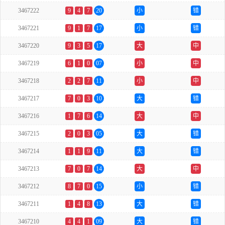
3467222
9
4
7
20
小
错
3467221
9
1
7
17
小
错
3467220
9
3
5
17
大
中
3467219
6
1
0
07
小
中
3467218
2
2
7
11
小
中
3467217
7
0
3
10
大
错
3467216
1
7
6
14
大
中
3467215
2
0
3
05
大
错
3467214
1
1
9
11
大
错
3467213
7
0
7
14
大
中
3467212
8
7
0
15
小
错
3467211
1
4
8
13
大
错
3467210
4
4
1
09
大
错