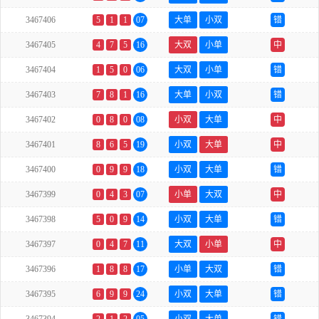
3467406
5
1
1
07
大单
小双
错
3467405
4
7
5
16
大双
小单
中
3467404
1
5
0
06
大双
小单
错
3467403
7
8
1
16
大单
小双
错
3467402
0
8
0
08
小双
大单
中
3467401
8
6
5
19
小双
大单
中
3467400
0
9
9
18
小双
大单
错
3467399
0
4
3
07
小单
大双
中
3467398
5
0
9
14
小双
大单
错
3467397
0
4
7
11
大双
小单
中
3467396
1
8
8
17
小单
大双
错
3467395
6
9
9
24
小双
大单
错