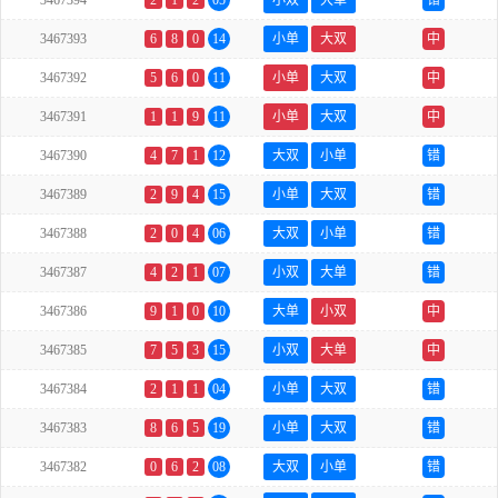
3467394
2
1
2
05
小双
大单
错
3467393
6
8
0
14
小单
大双
中
3467392
5
6
0
11
小单
大双
中
3467391
1
1
9
11
小单
大双
中
3467390
4
7
1
12
大双
小单
错
3467389
2
9
4
15
小单
大双
错
3467388
2
0
4
06
大双
小单
错
3467387
4
2
1
07
小双
大单
错
3467386
9
1
0
10
大单
小双
中
3467385
7
5
3
15
小双
大单
中
3467384
2
1
1
04
小单
大双
错
3467383
8
6
5
19
小单
大双
错
3467382
0
6
2
08
大双
小单
错