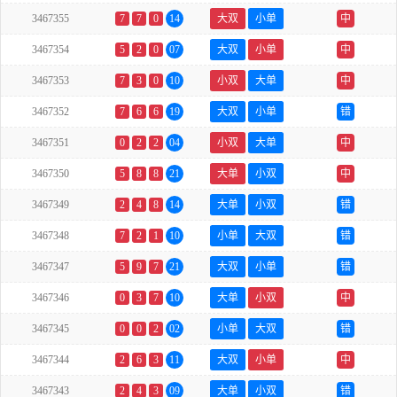
3467355
7
7
0
14
大双
小单
中
3467354
5
2
0
07
大双
小单
中
3467353
7
3
0
10
小双
大单
中
3467352
7
6
6
19
大双
小单
错
3467351
0
2
2
04
小双
大单
中
3467350
5
8
8
21
大单
小双
中
3467349
2
4
8
14
大单
小双
错
3467348
7
2
1
10
小单
大双
错
3467347
5
9
7
21
大双
小单
错
3467346
0
3
7
10
大单
小双
中
3467345
0
0
2
02
小单
大双
错
3467344
2
6
3
11
大双
小单
中
3467343
2
4
3
09
大单
小双
错