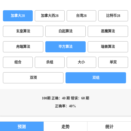
加拿大28
加拿大西28
台湾28
比特币28
玄皇算法
白起算法
恶魔算法
甪端算法
毕方算法
瑞兽算法
组合
杀组
大小
单双
双项
双组
100期 正确：40 期 错误：60 期
正确率：40%
预测
走势
统计