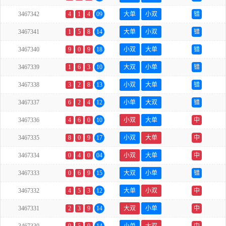
3467342
4
1
4
09
大单
小双
错
3467341
1
5
8
14
大单
小双
错
3467340
9
0
9
18
小双
大单
错
3467339
1
6
3
10
大双
小单
错
3467338
3
2
8
13
小双
大单
错
3467337
6
2
4
12
小单
大双
错
3467336
4
6
0
10
小双
大单
中
3467335
8
0
9
17
小双
大单
中
3467334
0
4
0
04
小双
大单
中
3467333
0
6
9
15
大双
小单
错
3467332
4
5
3
12
大单
小双
中
3467331
2
3
9
14
大双
小单
中