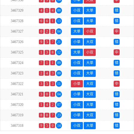
3467330
9
5
0
14
小单
大双
中
3467329
4
1
4
09
小双
大单
错
3467328
6
6
1
13
小双
大单
错
3467327
0
2
2
04
大单
小双
中
3467326
9
5
7
21
小单
大双
错
3467325
1
3
8
12
大单
小双
中
3467324
7
1
1
09
小双
大单
错
3467323
2
4
3
09
小双
大单
错
3467322
3
5
3
11
小单
大双
中
3467321
3
0
1
04
小单
大双
错
3467320
1
4
2
07
小双
大单
错
3467319
8
8
7
23
小单
大双
错
3467318
9
5
0
14
小双
大单
错