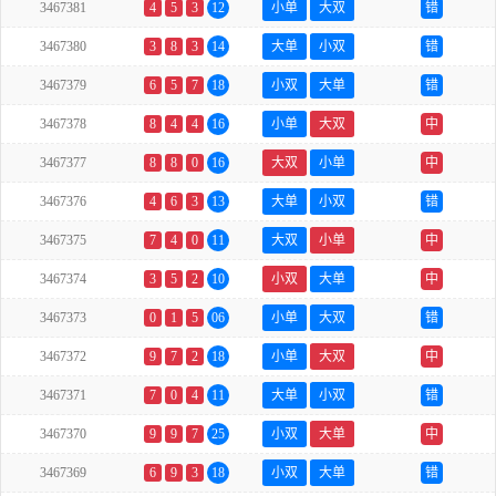
3467381
4
5
3
12
小单
大双
错
3467380
3
8
3
14
大单
小双
错
3467379
6
5
7
18
小双
大单
错
3467378
8
4
4
16
小单
大双
中
3467377
8
8
0
16
大双
小单
中
3467376
4
6
3
13
大单
小双
错
3467375
7
4
0
11
大双
小单
中
3467374
3
5
2
10
小双
大单
中
3467373
0
1
5
06
小单
大双
错
3467372
9
7
2
18
小单
大双
中
3467371
7
0
4
11
大单
小双
错
3467370
9
9
7
25
小双
大单
中
3467369
6
9
3
18
小双
大单
错