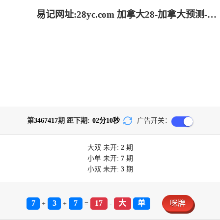
易记网址:28yc.com 加拿大28-加拿大预测-加拿大pc预测结果走势|加拿大28预测开奖官网咪牌|飞飞28加拿大在线预测_网站!
第
3467417
期 距下期:
02
分
10
秒
广告开关：
大双
未开:
2
期
小单
未开:
7
期
小双
未开:
3
期
7
3
7
17
大
单
咪牌
+
+
=
-