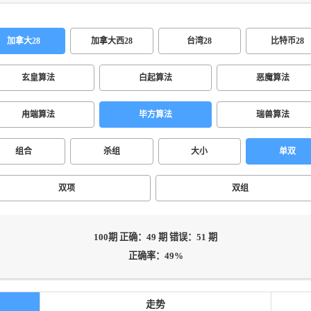
加拿大28
加拿大西28
台湾28
比特币28
玄皇算法
白起算法
恶魔算法
甪端算法
毕方算法
瑞兽算法
组合
杀组
大小
单双
双项
双组
100期 正确：49 期 错误：51 期
正确率：49%
走势