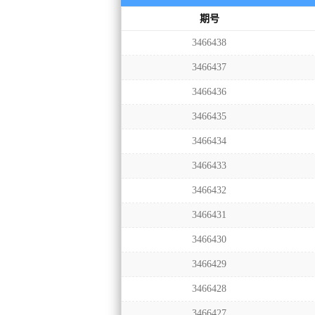
期号
3466439
3466438
3466437
3466436
3466435
3466434
3466433
3466432
3466431
3466430
3466429
3466428