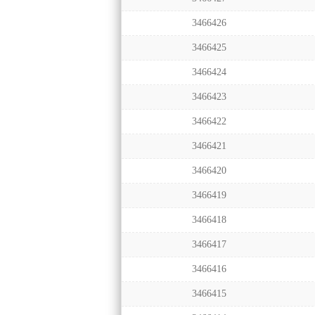
3466427
3466426
3466425
3466424
3466423
3466422
3466421
3466420
3466419
3466418
3466417
3466416