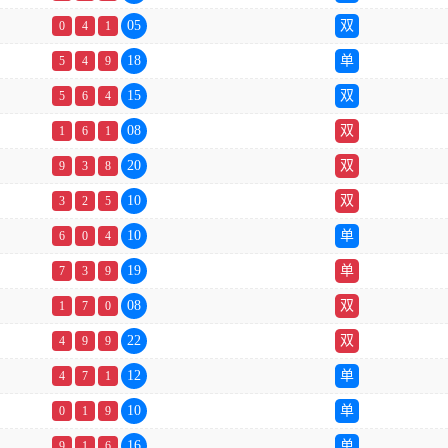
12
单
4
5
3
05
双
0
4
1
18
单
5
4
9
15
双
5
6
4
08
双
1
6
1
20
双
9
3
8
10
双
3
2
5
10
单
6
0
4
19
单
7
3
9
08
双
1
7
0
22
双
4
9
9
12
单
4
7
1
10
单
0
1
9