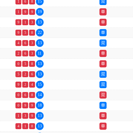
06
双
1
5
0
15
双
1
6
8
19
单
1
9
9
13
单
9
1
3
22
单
9
5
8
13
双
4
6
3
11
单
2
6
3
13
单
0
5
8
13
双
5
2
6
15
双
9
2
4
14
双
0
6
8
18
单
0
9
9
13
单
1
3
9