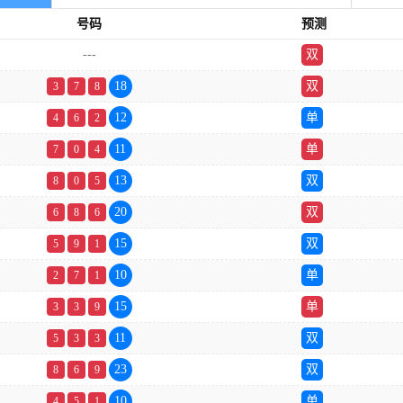
号码
预测
---
单
11
双
2
5
4
18
双
3
7
8
12
单
4
6
2
11
单
7
0
4
13
双
8
0
5
20
双
6
8
6
15
双
5
9
1
10
单
2
7
1
15
单
3
3
9
11
双
5
3
3
23
双
8
6
9