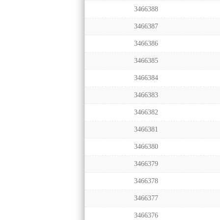
3466389
3466388
3466387
3466386
3466385
3466384
3466383
3466382
3466381
3466380
3466379
3466378
3466377