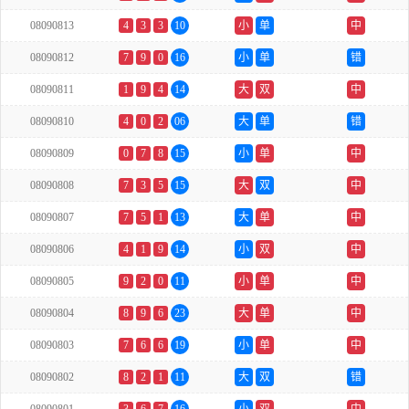
08090813
4
3
3
10
小
单
中
08090812
7
9
0
16
小
单
错
08090811
1
9
4
14
大
双
中
08090810
4
0
2
06
大
单
错
08090809
0
7
8
15
小
单
中
08090808
7
3
5
15
大
双
中
08090807
7
5
1
13
大
单
中
08090806
4
1
9
14
小
双
中
08090805
9
2
0
11
小
单
中
08090804
8
9
6
23
大
单
中
08090803
7
6
6
19
小
单
中
08090802
8
2
1
11
大
双
错