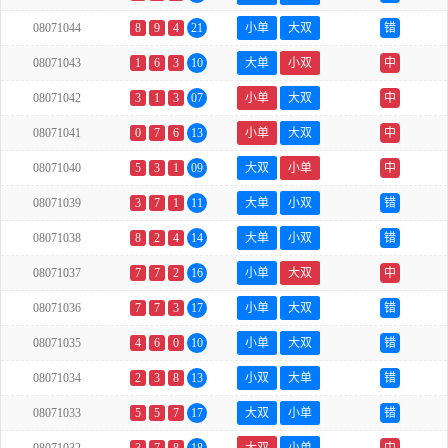
08071044
8
9
4
21
小单
大双
错
08071043
1
6
3
10
大单
小双
中
08071042
3
1
3
07
小单
大双
中
08071041
0
7
6
13
小单
大双
中
08071040
5
3
1
09
大双
小单
中
08071039
3
7
1
11
大单
小双
错
08071038
8
2
4
14
大单
小双
错
08071037
7
7
2
16
小单
大双
中
08071036
7
7
3
17
小单
大双
错
08071035
4
6
0
10
小单
大双
错
08071034
2
3
8
13
小双
大单
错
08071033
5
5
7
17
大双
小单
错