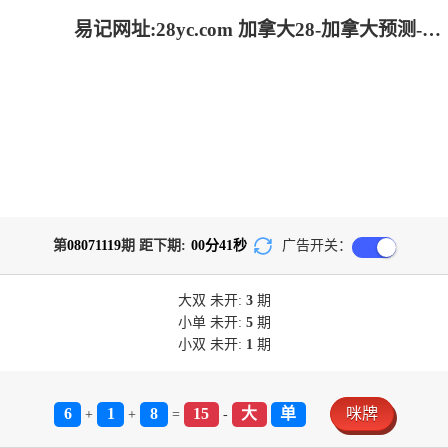
易记网址:28yc.com 加拿大28-加拿大预测-加拿大pc预测结果走势|加拿大28预测开奖官网咪牌|飞飞28加拿大在线预测_网站!
第
08071119
期 距下期:
00
分
41
秒
广告开关：
大双
未开:
3
期
小单
未开:
5
期
小双
未开:
1
期
6
1
8
15
大
单
咪牌
+
+
=
-