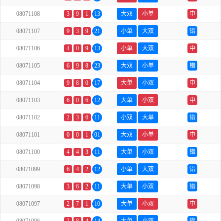
08071108
3
9
1
13
大双
小单
中
08071107
9
3
9
21
小单
大双
错
08071106
4
0
9
13
小单
大双
中
08071105
6
9
8
23
大双
小单
错
08071104
9
8
0
17
大单
小双
中
08071103
6
0
6
12
大单
小双
中
08071102
2
3
6
11
小双
大单
错
08071101
0
0
1
01
大双
小单
中
08071100
4
4
3
11
大单
小双
错
08071099
6
4
2
12
小单
大双
错
08071098
3
6
2
11
大单
小双
错
08071097
2
7
1
10
大单
小双
中